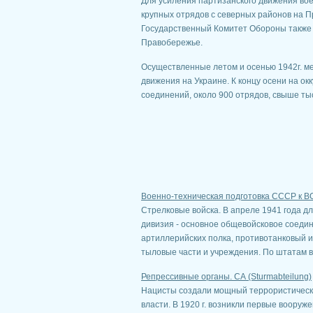
Для усиления партизанского движения во
крупных отрядов с север­ных районов на 
Государственный Комитет Обороны также 
Правобережье.
Осуществленные летом и осенью 1942г. ме
движения на Украине. К концу осени на ок
соединений, около 900 отрядов, свыше ты
Военно-техническая подготовка СССР к В
Стрелковые войска. В апреле 1941 года д
дивизия - основное общевойсковое соедин
артиллерийских полка, противотанковый и
тыловые части и учреждения. По штатам во
Репрессивные органы. СА (Sturmabteilung)
Нацисты создали мощный террористически
власти. В 1920 г. возникли первые воору