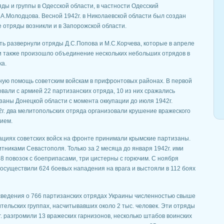
ды и группы в Одесской области, в частно­сти Одесский
А.Молодцова. Весной 1942г. в Николаевской области был создан
 отряды возникли и в Запорожской области.
ть развернули отряды Д.С.Попова и М.С.Корчева, которые в апреле
ти также произошло объединение нескольких небольших отрядов в
ка.
ую помощь советским войскам в прифронтовых районах. В первой
овали с армией 22 партизанских отряда, 10 из них сражались
аны Донецкой об­ласти с момента оккупации до июля 1942г.
г. два мелитопольских отряда организовали крушение вражеского
ием.
ациях советских войск на фронте принимали крымские партизаны.
тниками Севастополя. Только за 2 месяца до января 1942г. ими
8 повозок с бое­припасами, три цистерны с горючим. С ноября
 осуществили 624 боевых нападения на врага и вы­стояли в 112 боях
 сведения о 766 парти­занских отрядах Украины численностью свыше
тельских группах, насчитывавших около 2 тыс. человек. Эти отряды
. раз­громили 13 вражеских гарнизонов, несколько штабов воинских