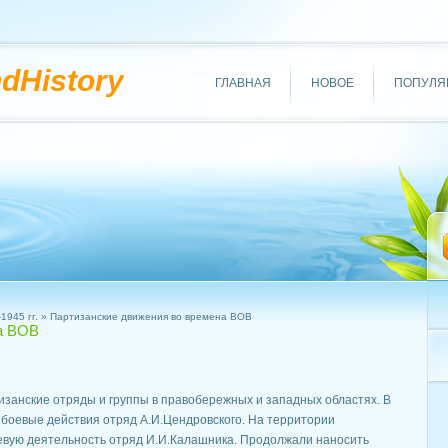
ndHistory
ГЛАВНАЯ
НОВОЕ
ПОПУЛЯ
1945 гг.
» Партизанские движения во времена ВОВ
а ВОВ
занские отряды и группы в правобережных и западных областях. В
 боевые действия отряд А.И.Цендровского. На территории
евую деятель­ность отряд И.И.Калашника. Продолжали наносить