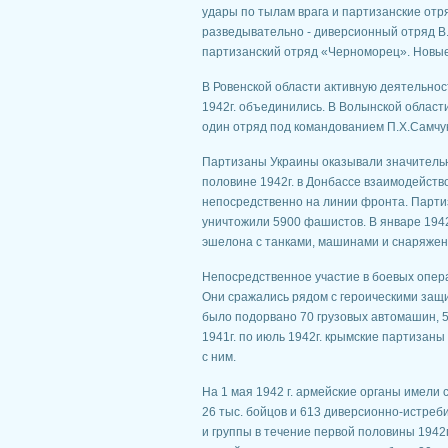
удары по тылам врага и партизанские отря
разведывательно - диверсионный отряд В.
партизанский отряд «Черноморец». Новые
В Ровенской области активную деятельнос
1942г. объединились. В Волынской облас
один отряд под командованием П.Х.Самчу
Партизаны Украины оказывали значительн
половине 1942г. в Дон­бассе взаимодейств
непосредственно на линии фронта. Партиз
уничтожили 5900 фашистов. В январе 1942
эшелона с танками, машинами и снаряжен
Непосредственное участие в боевых опер
Они сражались рядом с ге­роическими защи
было подорвано 70 грузовых автомашин, 5
1941г. по июль 1942г. крымские партизаны
с ним.
На 1 мая 1942 г. армейские органы имели
26 тыс. бойцов и 613 диверсионно-истреби
и группы в течение первой половины 1942г