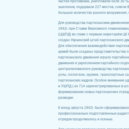
частей противника, уничтожили боле 30 ты
эшелонов, подорвали 227 мостов, со­жгли 
большое количество разного вооружения, 
Для руководства партизанским движением 
1942г. при Ставке Верховного главноком
(ЦШПД) во главе с первым секретарём ЦК 
соз­дан Украинский штаб партизанского дв
Для обеспечения взаимодействия партиза
армий были созданы представительства п
партизанского движения иг­рало партийное
движения и укреплением партийного подп
централизованного руководства партиза
узлы, госпитали, оружие, транспортные са
партизанских кадров. Особое вниманию у
и УШПД ( из 714 зарегистрированных в шта
формированию новых партизан­ских отрядо
разведки.
К концу августа 1942г. было сформирован
профессионально подготов­ленные радист
отрядов продолжалось и осенью.