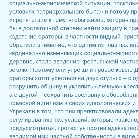
социально-экономической ситуации, поскольк
условиях патриархального быта» и потому п
«препятствие к тому, чтобы жизнь, которая пр
бы в достаточной степени найти защиту в прав
кадетские ораторы, в частности видный юрис
обратили внимание, что одним из главных ин
кардинально изменяющих социально-экономи
деревне, стало введение крестьянской частн
землю. Поэтому они упрекали правое крыло Ду
ораторы хотят усесться на двух стульях – с 
разрушить общину и укрепить «личную» крес
а с другой – сохранить сословную обособленн
правовой нигилизм в своих идеологических и 
Упрекали в том, что они препятствовали аде
регулированию тех условий, которые «закон
предусмотреть», протестуя против адекватн
вводимой ими частной собственности в виде з