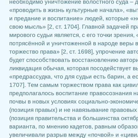
необходимо уничтожение волостного суда – дл
«проводить в жизнь культурные начала», «вы
и предание и воспитание» людей, которые «
свою мысль» [2, ст. 1704]. Главной задачей п
мирового судьи является, с его точки зрения
потрясённой и уничтоженной в народе веры 
торжество права» [2, ст. 1698], упрочение авт
будет способствовать восстановлению автори
ликвидация обычая, которая посодействует 
«предрассудка, что для судьи есть барин, а ес
1707]. Тем самым торжеством права как циви
предполагалось воспитание правосознания на
почвы в новых условиях социально-экономиче
(позиция правых) и не навязывание правовых
(позиция правительства и большинства октябр
варианта, по мнению кадетов, равным образом
увеличивали разрыв между «почвой» и «циви