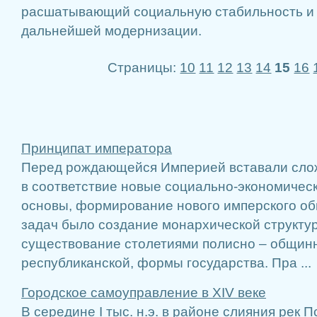
расшатывающий социальную стабильность и
дальнейшей модернизации.
Страницы:
10
11
12
13
14
15
16
Принципат императора
Перед рождающейся Империей вставали слож
в соответствие новые социально-экономическ
основы, формирование нового имперского об
задач было создание монархической структур
существование столетиями полисно – общинно
республиканской, формы государства. Пра ...
Городское самоуправление в XIV веке
В середине I тыс. н.э. в районе слияния рек 