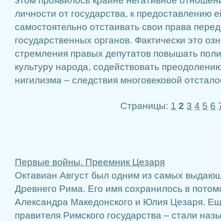
этом проявилось крайне негативное отношен
личности от государства, к предоставлению 
самостоятельно отстаивать свои права пере
государственных органов. Фактически это оз
стремления правых депутатов повышать поли
культуру народа, содействовать преодолению
нигилизма – следствия многовековой отстало
Страницы:
1
2
3
4
5
6
Первые войны. Преемник Цезаря
Октавиан Август был одним из самых выдаю
Древнего Рима. Его имя сохранилось в потом
Александра Македонского и Юлия Цезаря. Ещ
правителя Римского государства – стали на