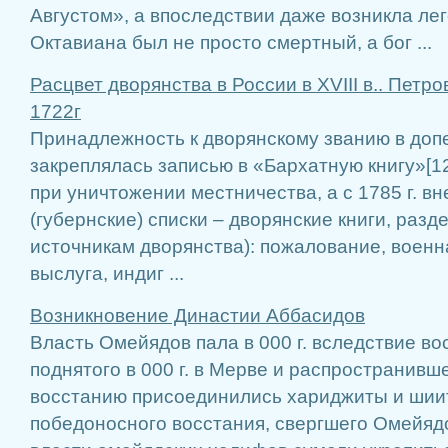
Августом», а впоследствии даже возникла лег
Октавиана был не просто смертный, а бог ...
Расцвет дворянства в России в XVIII в.. Петр
1722г
Принадлежность к дворянскому званию в доп
закреплялась записью в «Бархатную книгу»[12]
при уничтожении местничества, а с 1785 г. в
(губернские) списки – дворянские книги, разд
источникам дворянства): пожалование, военн
выслуга, индиг ...
Возникновение Династии Аббасидов
Власть Омейядов пала в 000 г. вследствие в
поднятого в 000 г. в Мерве и распространивше
восстанию присоединились хариджиты и шиит
победоносного восстания, свергшего Омейяд