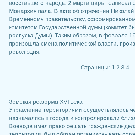
восставшего народа. 2 марта царь подписал 
Монархия пала. В акте об отречении Николай 
Временному правительству, сформированно
комитетом Государственной думы (комитет б
роспуска Думы). Таким образом, в феврале 19
произошла смена политической власти, прои
революция.
Страницы:
1
2
3
4
Земская реформа XVI века
Управление территориями осуществлялось ч
назначались в города и контролировали бли
Воевода имел право решать гражданские дел
территории, был обязан организовывать охран