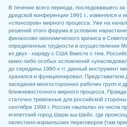
В течение всего периода, по­следовавшего з
дридской конференции 1991 г., изменялся и 
«спонсоров» мирного процесса. Уже на начал
решений этого форума в условиях нарастани
финансово-эконо­мического кризиса в Советс
определенные трудности в осуществлении М
из двух - наряду с США Вместе с тем, Россий
каких-либо особых осложнений «унаследо­вал
до середины 1990-х гг. данный ин­струмент м
хранялся и функционировал. Представители 
заседания многосто­ронних рабочих групп и 
ближневос­точного мирного процесса. Правда
статочно тревожные для рос­сийской стороны 
сентябре 1999 г. Россия «вы­пала» из числа 
египетский город Шарм аш-Шейх, где происх
палестино-израильских переговоров (там при