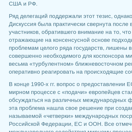
США и РФ.
Ряд делегаций поддержали этот тезис, однако 
Дискуссия была практиче­ски свернута после 
участников, обратив­шего внимание на то, что
отражающие на консенсусной основе подходы
проблемам целого ря­да государств, лишены в
совершенно необ­ходимого для коспонсора ми
весьма «турбу­лентном» ближневосточном ре­г
оперативно реагировать на происходящие со
В конце 1990-х гг. вопрос о предоставлении Е
мирном процессе с «пода­чи» европейцев стал
обсуждаться на различных международных ф
эта проблема нашла свое решение при создани
называемой «четвер­ки» международных поср
Российской Фе­дерации, ЕС и ООН. Все отме
международного содействия мирному процес