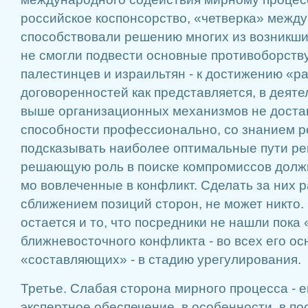
российское коспонсорство, «четверка» межд
способствовали ре­шению многих из возникши
не смогли подвести основные противоборст­в
палестинцев и израильтян - к достижению «р
договоренностей как представляется, в дея­т
выше орга­низационных механизмов не до­ста
способно­сти профессионально, со знани­ем 
подсказывать наиболее оптимальные пути ре­
решаю­щую роль в поиске компромис­сов долж
мо вовлеченные в конфликт. Сделать за них ра
сближением позиций сторон, не может никто.
остается и то, что по­средники не нашли пока
ближневос­точного конфликта - во всех его о
«составляющих» - в стадию урегулирования.
Третье. Слабая сторона мирного процесса - е
экспертное обеспе­чение, в особенности, в пос