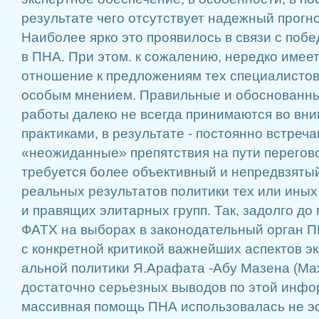
результате чего отсутствует надежный прогн
Наиболее ярко это проявилось в связи с по
в ПНА. При этом. к сожалению, нередко имеет
отношение к предложе­ниям тех специалистов
особым мнением. Правильные и обоснованны
работы далеко не всегда принимаются во вни
практиками, в результате - постоянно встре­
«неожиданные» пре­пятствия на пути перегов
требуется бо­лее объективный и непредвзя­ты
реальных результатов политики тех или иных
и правящих элитарных групп. Так, задолго до
ФАТХ на выборах в законодательный орган П
с конкрет­ной критикой важнейших ас­пектов э
альной политики Я.Арафата -Абу Мазена (Ма
достаточно серьезных выводов по этой инфо
массивная помощь ПНА использовалась не э