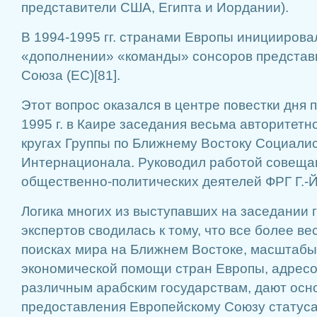
представители США, Египта и Иордании).
В 1994-1995 гг. странами Ев­ропы инициирова
«дополнении» «команды» сонсоров представи
Союза (ЕС)[81].
Этот вопрос оказался в цент­ре повестки дня
1995 г. в Каире заседания весьма авторитетн
кругах Группы по Ближ­нему Востоку Социалис
Интернационала. Руководил работой совещан
общественно-политичес­ких деятелей ФРГ Г.-
Логика многих из выступав­ших на заседании 
экспертов сводилась к тому, что все более вес
поисках мира на Ближ­нем Востоке, масштабы
экономической помощи стран Европы, адресо
различным арабским государствам, дают осн
предоставления Европейско­му Союзу статуса