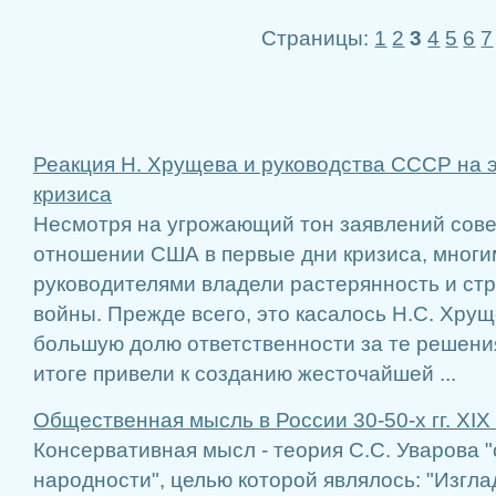
Страницы:
1
2
3
4
5
6
7
Реакция Н. Хрущева и руководства СССР на 
кризиса
Несмотря на угрожающий тон заявлений совет
отношении США в первые дни кризиса, многи
руководителями владели растерянность и ст
войны. Прежде всего, это касалось Н.С. Хрущ
большую долю ответственности за те решения
итоге привели к созданию жесточайшей ...
Общественная мысль в России 30-50-х гг. XIX
Консервативная мысл - теория С.С. Уварова
народности", целью которой являлось: "Изгл