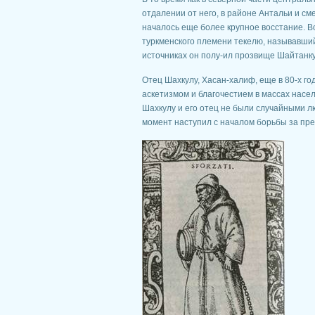
отдалении от него, в районе Антальи и см
началось еще более крупное восстание. В
туркменского племени текелю, называвший
источниках он полу-ил прозвище Шайтанкулу
Отец Шахкулу, Хасан-халиф, еще в 80-х г
аскетизмом и благочестием в массах насе
Шахкулу и его отец не были случайными л
момент наступил с началом борьбы за пре