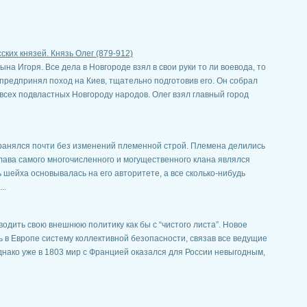
ких князей. Князь Олег (879-912)
сына Игоря. Все дела в Новгороде взял в свои руки то ли воевода, то
 предпринял поход на Киев, тщательно подготовив его. Он собрал
всех подвластных Новгороду народов. Олег взял главный город
хранялся почти без изменений племенной строй. Племена делились
Глава самого многочисленного и могущественного клана являлся
 шейха основывалась на его авторитете, а все сколько-нибудь
..
одить свою внешнюю политику как бы с “чистого листа”. Новое
ь в Европе систему коллективной безопасности, связав все ведущие
нако уже в 1803 мир с Францией оказался для России невыгодным,