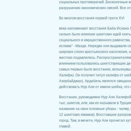
социальных противоречий. Бесконечные во
разрушению экономических связей. Все эт
Во многом восстания первой трети XVI
века напоминают восстания Баба Исхана 12
сильно было влияние шиитских идей сект
социального и имущественного равенства,
ислама" - Махди. Нередко они выдавали с
широких слоях крестьянского населения, н
жестоко подавлялись. Распространителям
влиянием пользовались шиитствующие дер
самых первых было восстание, вспыхнувше
Халифа). Он получил титул халифа от шей
Азербайджан). Ардебиль являлся священн
действовать Нур Али от имени шейха, что
Восстание, руководимое Нур Али Халифой, 
тыс. шиитов, или, как их называли в Турци
название за свои головные уборы - чалму
12 шиитских имамов). Восставшие разгром
город. Там, в мечети, Нур Али прочитал х
главой.