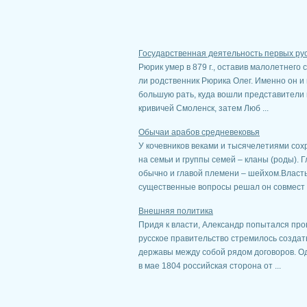
Государственная деятельность первых русс
Рюрик умер в 879 г., оставив малолетнего 
ли родственник Рюрика Олег. Именно он и
большую рать, куда вошли представители 
кривичей Смоленск, затем Люб ...
Обычаи арабов средневековья
У кочевников веками и тысячелетиями со
на семьи и группы семей – кланы (роды). 
обычно и главой племени – шейхом.Власть
существенные вопросы решал он совмест .
Внешняя политика
Придя к власти, Александр попытался пров
русское правительство стремилось создат
державы между собой рядом договоров. Од
в мае 1804 российская сторона от ...