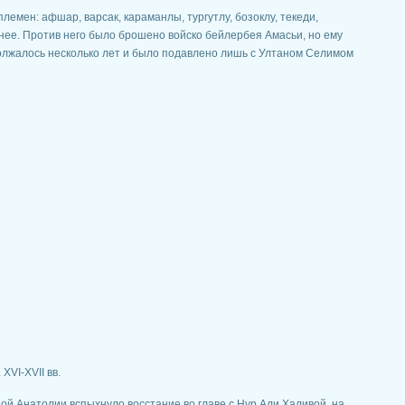
лемен: афшар, варсак, караманлы, тургутлу, бозоклу, текеди,
внее. Против него было брошено войско бейлербея Амасьи, но ему
олжалось несколько лет и было подавлено лишь с Ултаном Селимом
XVI-XVII вв.
ной Анатолии вспыхнуло восстание во главе с Нур Али Халивой, на