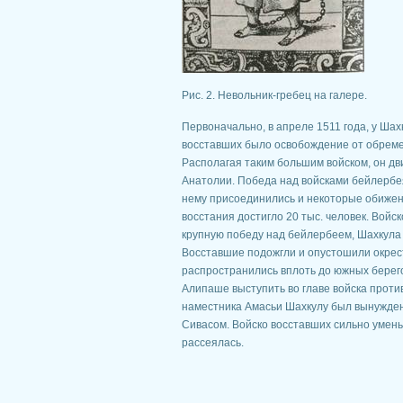
Рис. 2. Невольник-гребец на галере.
Первоначально, в апреле 1511 года, у Шах
восставших было освобождение от обреме
Располагая таким большим войском, он д
Анатолии. Победа над войсками бейлербея 
нему присоединились и некоторые обижен
восстания достигло 20 тыс. человек. Войс
крупную победу над бейлербеем, Шахкула х
Восставшие подожгли и опустошили окрест
распространились вплоть до южных берег
Алипаше выступить во главе войска проти
наместника Амасьи Шахкулу был вынужден 
Сивасом. Войско восставших сильно умень
рассеялась.