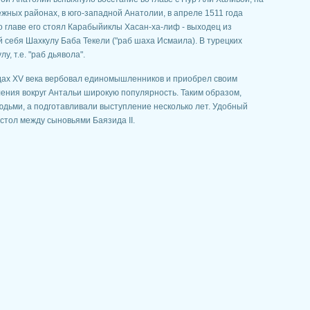
ежных районах, в юго-западной Анатолии, в апреле 1511 года
о главе его стоял Карабыйиклы Хасан-ха-лиф - выходец из
 себя Шахкулу Баба Текели ("раб шаха Исмаила). В турецких
, т.е. "раб дьявола".
одах XV века вербовал единомышленников и приобрел своим
ления вокруг Антальи широкую популярность. Таким образом,
юдьми, а подготавливали выступление несколько лет. Удобный
стол между сыновьями Баязида II.