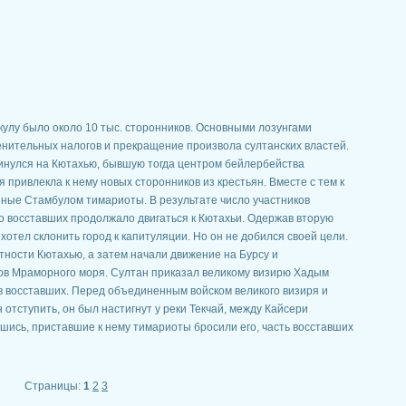
кулу было около 10 тыс. сторонников. Основными лозунгами
нительных налогов и прекращение произвола султанских властей.
винулся на Кютахью, бывшую тогда центром бейлербейства
привлекла к нему новых сторонников из крестьян. Вместе с тем к
ные Стамбулом тимариоты. В результате число участников
ко восставших продолжало двигаться к Кютахьи. Одержав вторую
отел склонить город к капитуляции. Но он не добился своей цели.
ности Кютахью, а затем начали движение на Бурсу и
ов Мраморного моря. Султан приказал великому визирю Хадым
в восставших. Перед объединенным войском великого визиря и
отступить, он был настигнут у реки Текчай, между Кайсери
шись, приставшие к нему тимариоты бросили его, часть восставших
Страницы:
1
2
3