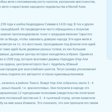
йны вели к непомерному росту налогов, разорению крестьянства,
о вело к нарастанию народного недовольства в Малой Азии.
39 года и шейха Бедреддина Симави в 1416 году. В тех и других
ы казыдбашей. Их предводители часто обращались к лозунгам
 широко пропагандировали тезис о грядущем явлении "скрытого
ебя за Махди, чтобы завоевать доверие народа Эти идеи жили в
есмотря на то, что восстания, проходившие под флагом этих идей,
и таких идей были дервиши разных толков, из них большим
виши, духовные центры которых находились в Иране. Одним из
е в 1508 году, которое возглавил дервиш Нуреддин (Нур Али
ха ордена, центром которого был г. Ардебиль (Южный
ым городом для анатолийских шиитов. Титул халифа уполномочил
 очень подняло его авторитет в глазах единомышленников.
началось в районе Токата. Вокруг Нур Али собралось около 3 - 4
и, казыл-башей, т.е. красноголовых. Они получили в народе это
, украшенную 12 пурпурными полосками (свидетельство почитания
или посланный против них 3 - 4-тысячный отряд, затем захватили
утбу на имя шаха Исмаила. Это означало, что они признали его своим