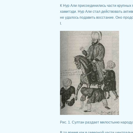
К Нур Али присоединились части крупных п
хамитэди. Нур Али стал действовать акти
не удалось подавить восстание. Оно прод
I.
Рис. 1. Султан раздает милостыню народу. 
В то время как в северной части централь