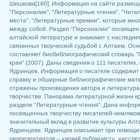
Шишкова[180]. Информация на сайте размеще
"Персоналии", "Литературные чтения", "Чита
места", "Литературные премии", которые мно
между собой. Раздел "Персоналии" посвяще
алтайской литературе и знакомит с наследие
связанных творческой судьбой с Алтаем. Ос
составляет биобиблиографический словарь "
края" (2007). Даны сведения о 111 писателях,
Ядринцев. Информация о писателе содержит
справку и обширные библиографические мате
отражены произведения автора и литература 
творчестве. Панорама литературной жизни кр
разделе "Литературные чтения". Дана информ
посвященных творчеству писателей-земляков
значительный вклад в развитие культуры Алта
Ядринцеве. Ядринцев описывает при помощи
репрезентантов – «яркий публицист», «иссле