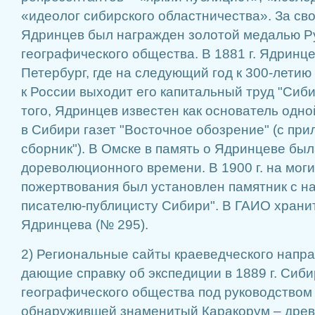
«идеолог сибирского областничества». За св
Ядринцев был награжден золотой медалью Р
географического общества. В 1881 г. Ядринце
Петербург, где на следующий год к 300-лети
к России выходит его капитальный труд "Сиби
того, Ядринцев известен как основатель одн
в Сибири газет "Восточное обозрение" (с пр
сборник"). В Омске в память о Ядринцеве был
дореволюционного времени. В 1900 г. на мог
пожертвования был установлен памятник с н
писателю-публицисту Сибири". В ГАИО храни
Ядринцева (№ 295).
2) Региональные сайты краеведческого напра
дающие справку об экспедиции в 1889 г. Сиби
географического общества под руководством
обнаружившей знаменитый Каракорум – дре