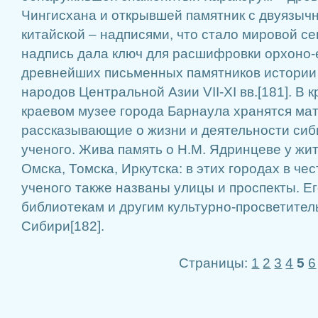
Чингисхана и открывшей памятник с двуязычн
китайской – надписями, что стало мировой с
надпись дала ключ для расшифровки орхоно-
древнейших письменных памятников истории 
народов Центральной Азии VII-XI вв.[181]. В 
краевом музее города Барнаула хранятся ма
рассказывающие о жизни и деятельности сиб
ученого. Жива память о Н.М. Ядринцеве у жи
Омска, Томска, Иркутска: в этих городах в че
ученого также названы улицы и проспекты. Е
библиотекам и другим культурно-просветите
Сибири[182].
Страницы:
1
2
3
4
5
6