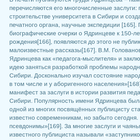
перечисляются его многочисленные заслуги:
строительстве университета в Сибири и созд
печатного органа, научные экспедиции [165].
биографические очерки о Ядринцеве к 150-ле
рождения[166], появляются до этого не публи
малоизвестные рассказы[167]. В.М. Головано
Ядринцева как «педагога-мыслителя» и заклю
идею заняться разработкой проблемы народн
Сибири. Досконально изучал состояние народ
в том числе и у аборигенного населения»[168
манифест за заслуги в истории развития пед
Сибири. Популярность имени Ядринцева была
одной из многих посвящённых публицисту ста
известно современникам, но забыто сегодня. 
псевдонимы»[169]. За многие заслуги и чаянь
известного публициста называли «заступник