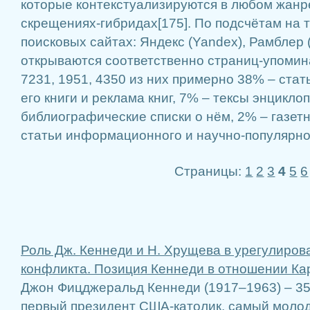
которые контекстуализируются в любом жанр
скрещениях-гибридах[175]. По подсчётам на 
поисковых сайтах: Яндекс (Yandex), Рамблер (
открываются соответственно страниц-упомин
7231, 1951, 4350 из них примерно 38% – стать
его книги и реклама книг, 7% – тексы энцикло
библиографические списки о нём, 2% – газе
статьи информационного и научно-популярно
Страницы:
1
2
3
4
5
6
Роль Дж. Кеннеди и Н. Хрущева в урегулиров
конфликта. Позиция Кеннеди в отношении Ка
Джон Фицджеральд Кеннеди (1917–1963) – 35
первый президент США-католик, самый моло