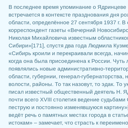
В последнее время упоминание о Ядринцеве 
встречается в контексте празднования дня р
области, определённое 27 сентября 1937 г. В
корреспондент газеты «Вечерний Новосибирск
Николая Михайловича известным областнико
Сибири»[171], спустя два года Людмила Кузм
«Сибирь кроили и перекраивали всегда, начин
когда она была присоединена к России. Чуть 
появлялись новые административно-террито
области, губернии, генерал-губернаторства, 
волости, районы. То так назовут, то эдак. То у
писал известный общественный деятель Н. Я
почти всего XVIII столетия ведение судьбам
пеструю и постоянно изменявшуюся картину»
ведёт речь о памятных местах города в стат
истокам» – замечает, что страсть к переиме