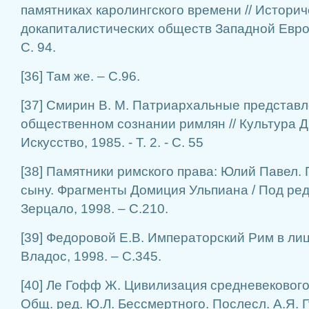
памятниках каролингского времени // Истори
докапиталистических обществ Западной Европы
С. 94.
[36] Там же. – С.96.
[37] Смирин В. М. Патриархальные представл
общественном сознании римлян // Культура Др
Искусство, 1985. - Т. 2. - С. 55
[38] Памятники римского права: Юлий Павел. 
сыну. Фрагменты Домиция Ульпиана / Под ред.
Зерцало, 1998. – С.210.
[39] Федоровой Е.В. Императорский Рим в лиц
Владос, 1998. – С.345.
[40] Ле Гофф Ж. Цивилизация средневекового 
Общ. ред. Ю.Л. Бессмертного. Послесл. А.Я. Г