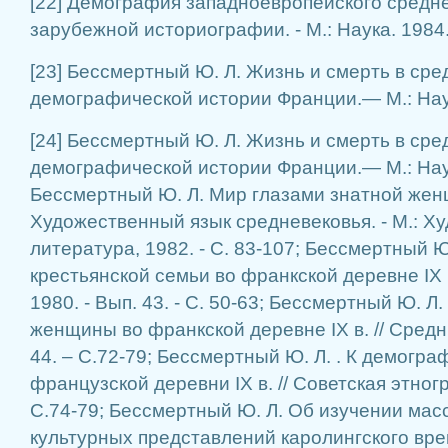
[22] Демография западноевропейского средн
зарубежной историографии. - М.: Наука. 1984.
[23] Бессмертный Ю. Л. Жизнь и смерть в сре
демографической истории Франции.— М.: Нау
[24] Бессмертный Ю. Л. Жизнь и смерть в сре
демографической истории Франции.— М.: Наук
Бессмертный Ю. Л. Мир глазами знатной женщи
Художественный язык средневековья. - М.: Х
литература, 1982. - С. 83-107; Бессмертный Ю
крестьянской семьи во франкской деревне IX в.
1980. - Вып. 43. - С. 50-63; Бессмертный Ю. Л
женщины во франкской деревне IX в. // Средние
44. – С.72-79; Бессмертный Ю. Л. . К демог
французской деревни IX в. // Советская этногр
С.74-79; Бессмертный Ю. Л. Об изучении мас
культурных представлений каролингского врем