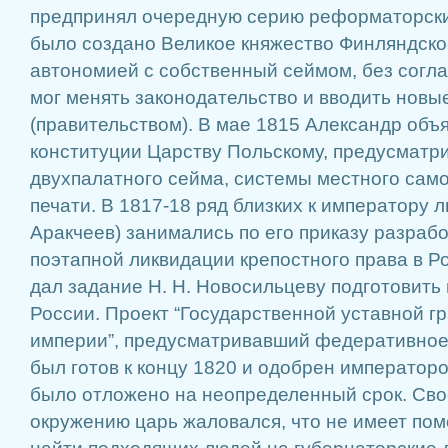
предпринял очередную серию реформаторски
было создано Великое княжество Финляндско
автономией с собственный сеймом, без согла
мог менять законодательство и вводить новые
(правительством). В мае 1815 Александр объ
конституции Царству Польскому, предусматр
двухпалатного сейма, системы местного сам
печати. В 1817-18 ряд близких к императору люд
Аракчеев) занимались по его приказу разрабо
поэтапной ликвидации крепостного права в Р
дал задание Н. Н. Новосильцеву подготовить 
России. Проект “Государственной уставной г
империи”, предусматривавший федеративное
был готов к концу 1820 и одобрен императоро
было отложено на неопределенный срок. Св
окружению царь жаловался, что не имеет по