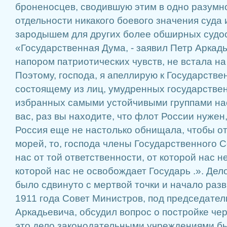
броненосцев, сводившую этим в одно разумн
отдельности никакого боевого значения суда
зародышем для других более обширных судо
«Государственная Дума, - заявил Петр Аркадье
напором патриотических чувств, не встала на 
Поэтому, господа, я апеллирую к Государстве
состоящему из лиц, умудренных государстве
избранных самыми устойчивыми группами на
вас, раз вы находите, что флот России нужен,
Россия еще не настолько обнищала, чтобы от
морей, то, господа члены Государственного С
нас от той ответственности, от которой нас не
которой нас не освобождает Государь .». Де
было сдвинуто с мертвой точки и начало разви
1911 года Совет Министров, под председате
Аркадьевича, обсудил вопрос о постройке че
это дело законодательными учреждениями б