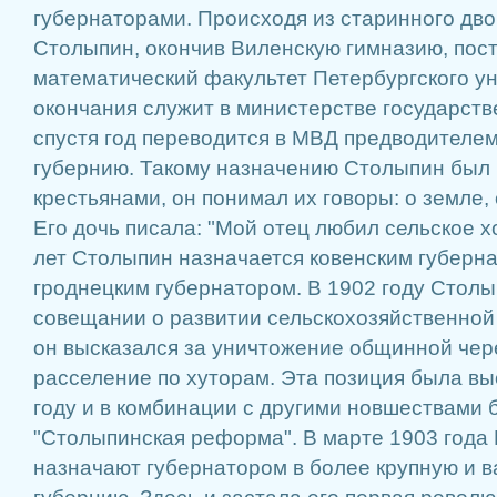
губернаторами. Происходя из старинного дво
Столыпин, окончив Виленскую гимназию, пост
математический факультет Петербургского ун
окончания служит в министерстве государств
спустя год переводится в МВД предводителем
губернию. Такому назначению Столыпин был 
крестьянами, он понимал их говоры: о земле,
Его дочь писала: "Мой отец любил сельское х
лет Столыпин назначается ковенским губернат
гроднецким губернатором. В 1902 году Столы
совещании о развитии сельскохозяйственной
он высказался за уничтожение общинной чер
расселение по хуторам. Эта позиция была вы
году и в комбинации с другими новшествами 
"Столыпинская реформа". В марте 1903 года 
назначают губернатором в более крупную и 