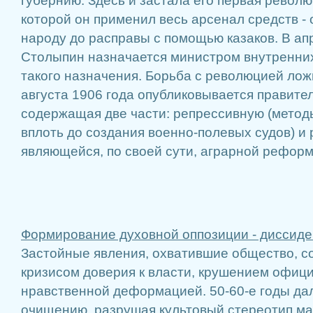
губернию. Здесь и застала его первая револ
которой он применил весь арсенал средств -
народу до расправы с помощью казаков. В ап
Столыпин назначается министром внутренних 
такого назначения. Борьба с революцией ложи
августа 1906 года опубликовывается правите
содержащая две части: репрессивную (метод
вплоть до создания военно-полевых судов) и
являющейся, по своей сути, аграрной рефор
Формирование духовной оппозиции - диссиде
Застойные явления, охватившие общество, 
кризисом доверия к власти, крушением офиц
нравственной деформацией. 50-60-е годы да
очищению, разрушая культовый стереотип м