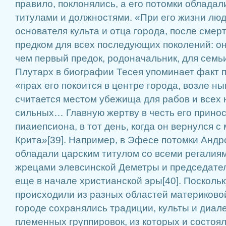
правило, поклонялись, а его потомки облада
титулами и должностями. «При его жизни люд
основателя культа и отца города, после сме
предком для всех последующих поколений: он
чем первый предок, родоначальник, для семьи
Плутарх в биографии Тесея упоминает факт п
«прах его покоится в центре города, возле н
считается местом убежища для рабов и всех
сильных… Главную жертву в честь его принос
пиаиепсиона, в тот день, когда он вернулся 
Крита»[39]. Например, в Эфесе потомки Андр
обладали царским титулом со всеми регалиям
жрецами элевсинской Деметры и председател
еще в начале христианской эры[40]. Посколь
происходили из разных областей материковой
городе сохранялись традиции, культы и диал
племенных группировок, из которых и состоя