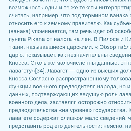
возможность одни и те же тексты интерпрет
считать, например, что под термином ванака 
относить его к земному правителю. Как субъе
(ванака) упоминается, там речь идет об осв
пункта Pikana от налога на лен. В Пилосе и 
ткани, называвшиеся царскими. « Обзор табл
царю, показывает, как незначительны сведени
Кносса. Столь же малочисленны данные, отн
лавагету»[34]. Лавагет — одно из высших до
Кносса Согласно распространенному толкова
функции военного предводителя народа, но и
данных, подтверждающих ведущую роль лава
военного дела, заставляя осторожно относить
предводительства «на уровне» государства. 
лавагете содержат слишком мало сведений, 
представить род его деятельности; неясно, н