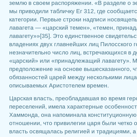
землю в своем распоряжении. «В разделе о 
мы приводили табличку Ег 312, где сообщает
категории. Первые строки надписи носвящеп
лавагета — «царский темен», «темен, прина
лавагету»»[35]. Это единственное свидетель
владениях двух главнейших лиц Пилосского г
незначительно число лиц, встречающихся в д
«царский» или «принадлежащий лавагету». 
предположение на основе вышесказанного, ч
обязанностей царей между несколькими лица
описываемых Аристотелем времен.
Царская власть, преобладавшая во время геро
переселений, имела характерные особенност
Хаммонда, она напоминала конституционную
отношении, что привилегии царя были четко 
власть освящалась религией и традициями, а