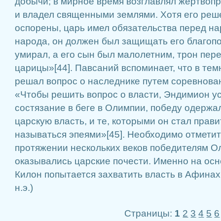
добычи; в мирное время возглавлял жертвоп
и владел священными землями. Хотя его реш
оспорены, царь имел обязательства перед на
народа, он должен был защищать его благопо
умирал, а его сын был малолетним, трон пер
царицы»[44]. Павсаний вспоминает, что в те
решал вопрос о наследнике путем соревнова
«Чтобы решить вопрос о власти, Эндимион у
состязание в беге в Олимпии, победу одержа
царскую власть, и те, которыми он стал прави
называться эпеями»[45]. Необходимо отметить
протяжении нескольких веков победителям О
оказывались царские почести. Именно на ос
Килон попытается захватить власть в Афинах (
н.э.)
Страницы:
1
2
3
4
5
6