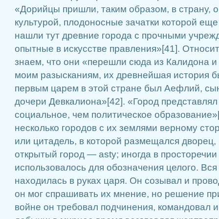
«Дорийцы пришли, таким образом, в страну,
культурой, плодоносные зачатки которой еще
нашли тут древние города с прочными учреж
опытные в искусстве правления»[41]. Относи
знаем, что они «перешли сюда из Калидона и
моим разысканиям, их древнейшая история бы
первым царем в этой стране был Аефлий, сын
дочери Девкалиона»[42]. «Город представлял
социальное, чем политическое образование»[
несколько городов с их землями верному сто
или цитадель, в которой размещался дворец, 
открытый город — asty; иногда в просторечи
использовалось для обозначения целого. Вся
находилась в руках царя. Он созывал и прово
он мог спрашивать их мнение, но решение п
войне он требовал подчинения, командовал 