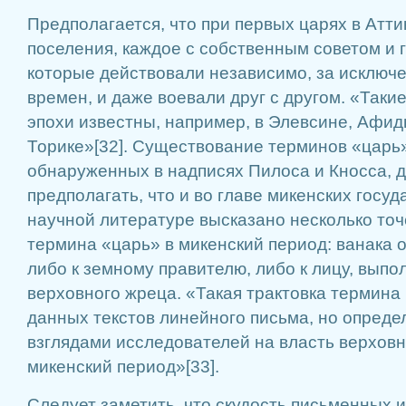
Предполагается, что при первых царях в Атт
поселения, каждое с собственным советом и 
которые действовали независимо, за исключ
времен, и даже воевали друг с другом. «Таки
эпохи известны, например, в Элевсине, Афид
Торике»[32]. Существование терминов «царь»
обнаруженных в надписях Пилоса и Кносса, 
предполагать, что и во главе микенских госуд
научной литературе высказано несколько точ
термина «царь» в микенский период: ванака о
либо к земному правителю, либо к лицу, вы
верховного жреца. «Такая трактовка термина 
данных текстов линейного письма, но опред
взглядами исследователей на власть верховн
микенский период»[33].
Следует заметить, что скудость письменных 