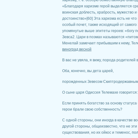
харизму, т. е. особую божественную благ
«Благодаря харизме герой выделяется ср
воинская доблесть, храбрость, мужество и
достоинство»[60] Эта харизма есть не что
особый почет, также исходящий от самого 
упомянутые выше эпитеты героев: «богу 
Зевса2. Цари в поэмах называются «питомц
Менелай замечает прибывшим к нему, Теле
виноград весной
В вас не увяла, я вижу, порода родителей 
Оба, конечно, вы дета царей,
порожденных Зевесом Скиптродержавным 
О сыне царя Одиссея Телемахе говорится: 
Если принять богатство за основу статуса 
герои брали свою собственность?
С одной стороны, они иногда в качестве в
другой стороны, общеизвестно, что не эт
существования, но их ойкос и теменос, по