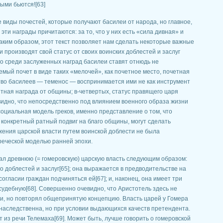
ыми бьются![63]
 виды почестей, которые получают басилеи от народа, но главное,
 эти награды причитаются: за то, что у них есть «сила дивная» и
аким образом, этот текст позволяет нам сделать некоторые важные
и производят свой статус от своих воинских доблестей и заслуг
то среди заслуженных наград басилеи ставят отнюдь не
мый почет в виде таких «мелочей», как почетное место, почетная
атство басилеев — теменос — воспринимается ими не как инструмент
етная награда от общины; в-четвертых, статус правящего царя
идно, что непосредственно под влиянием военного образа жизни
циальная модель греков, именно представление о том, что
конкретный ратный подвиг на благо общины, могут сделать
ижения царской власти путем воинской доблести не была
реческой моделью ранней эпохи.
ал древнюю (= гомеровскую) царскую власть следующим образом:
го доблестей и заслуг[65]; она выражается в предводительстве на
огласии граждан подчиняться ей[67]; и, наконец, она имеет три
судебную[68]. Совершенно очевидно, что Аристотель здесь не
и, но повторял общепринятую концепцию. Власть царей у Гомера
наследственна, но при условии выдающихся качеств претендента.
т из речи Телемаха[69]. Может быть, лучше говорить о гомеровской