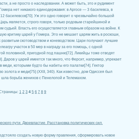
сти, а не просто о наследовании. А может быть, это и рудимент
Гомера нет никакого единодержавия: в Аргосе — 3 басилевса, в
12 басилевсов[70]. Уж это одно говорит о чрезвычайно большой
Царь является, строго говоря, только родовым старейшиной и
м судьей. Власть его осуществляется главным образом на войне. К
ую критику царей у Гомера. Это не мешает царям жить в роскоши,
 развитым скотоводством и коневодством. Цари получают лучшие
еагру участок в 50 мер в награду за его помощь, с одной
угой половиной, пригодной под пашню[72]. Ликийцы тоже отводят
]. Даров у царей имеется так много, что Ферсит, например, упрекает
 меди, которыми будто бы набиты его палатки[74]. Гектор
 золота и меди[75] (XXII, 340). Как известно, дом Одиссея был
 и шла борьба женихов с Пенелопой и Телемахом.
Страницы:
1
2
3
4
5
6
7
8
9
ческого пути. Двоевластие. Расстановка политических сил.
едстояло создать новую форму правления, сформировать новое