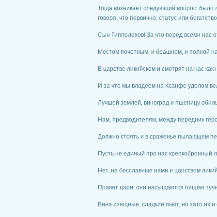
Тогда возникает следующий вопрос: было л
говоря, что первично: статус или богатств
Сын Гипполохов! За что перед всеми нас 
Местом почетным, и брашном, и полной н
В царстве ликийском и смотрят на нас как
И за что мы владеем на Ксанфе уделом ве
Лучшей землей, виноград и пшеницу оби
Нам, предводителям, между передних геро
Должно стоять и в сраженье пылающем пе
Пусть не единый про нас крепкобронный л
Нет, не бесславные нами и царством лик
Правят цари: они насыщаются пищею тучн
Вина изящные, сладкие пьют, но зато их и