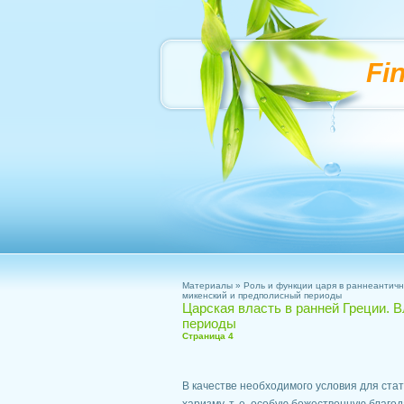
Fi
Материалы
»
Роль и функции царя в раннеантич
микенский и предполисный периоды
Царская власть в ранней Греции. 
периоды
Страница 4
В качестве необходимого условия для ст