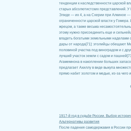
тенденции к наследственности царской вла
старых абсолютистских представлений. У 
Элиде — их 4, а на Схерии при Алкиное — 
ограниченности царской власти у Гомера. 
жрецом, а также весьма несамостоятельны
этому нужно присоединить еще и сильнейш
владеть богатыми земельными наделами с
дары от народа[71]: этолийцы обещают Мел
половиной участка под виноградом и с др
лучший участок земли с садом и пашней[73
Агамемнона в накоплении больших запасов
предлагает Ахиллу в виде выкупа множество
прямо набит золотом и медью, из-за чего
1917-й год в судьбе России. Выбор истори
Альтернативы развития
После падения самодержавия в России пр