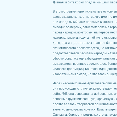
Дивная: в битвах они пред ликийцами перв
В этом отрывке перечислены все основные
здесь сказано конкретно, за что именно им
они «пред ликийцами первыми бьются!». Т
выводы: во-первых, сами гомеровские геро
перед народом; во-вторых, на первое мес
материальную выгоду, а публично оказывае
доля, еда и т. д.; в-третьих, главное бог
экономического превосходства, но как поч
предоставляется басилею народом. «Очев
сформировалась одна фундаментальная со
выдающиеся военные заслуги, а особенно 
человека царем»[64]. Конечно, идея дост
изобретением Гомера, но являлась общег
Через несколько веков Аристотель описыв
она происходит от личных качеств царя, е
войне[66]; она основана на добровольном с
основные функции: военную, жреческую и 
проявлял своей творческой оригинальност
заметно демократизируется. Власть царя 
Случаи выборности редки, как это вытекае