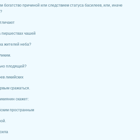
и богатство причиной или следствием статуса басилеев, или, иначе
о?
отличают
а пиршествах чашей
 на жителей неба?
ликим.
льно плодящей?
ев ликийских
рвым сражаться.
икиянин скажет:
ийским пространным
ой.
 сила