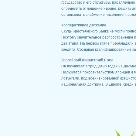
государство и его структуры, параллельно
определить отношение к войне, решить а
организовать снабжение населения продов
Кооперативное движение.
Ссуды крестьянского банка не могли полн
Поэтому значительное распространение п
два этапа. На первом этапе преобладали
кредита. Создавая квалифицированные кад
Российский Фашистский Союз
Он возникает в тридцатых годах на Дальнем 
Пользуется покровительством японцев и 
лозунгами, под военизированной фашистск
национальная доктрина. В Европе, среди эм