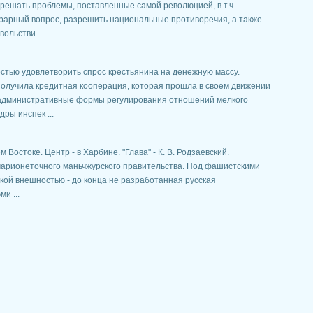
 решать проблемы, поставленные самой революцией, в т.ч.
грарный вопрос, разрешить национальные противоречия, а также
ольстви ...
остью удовлетворить спрос крестьянина на денежную массу.
олучила кредитная кооперация, которая прошла в своем движении
 административные формы регулирования отношений мелкого
ры инспек ...
Востоке. Центр - в Харбине. "Глава" - К. В. Родзаевский.
марионеточного маньчжурского правительства. Под фашистскими
ой внешностью - до конца не разработанная русская
и ...