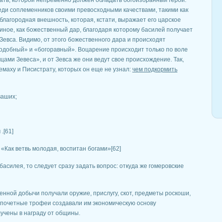
одать, которой непременно должен обладать богоизбранный герой.
еди соплеменников своими превосходными качествами, такими как
 благородная внешность, которая, кстати, выражает его царское
 иное, как божественный дар, благодаря которому басилей получает
Зевса. Видимо, от этого божественного дара и происходят
подобный» и «богоравный». Воцарение происходит только по воле
ами Зевеса», и от Зевса же они ведут свое происхождение. Так,
маху и Писистрату, которых он еще не узнал:
чем подкормить
ваших;
.[61]
«Как ветвь молодая, воспитан богами»[62]
басилея, то следует сразу задать вопрос: откуда же гомеровские
оенной добычи получали оружие, прислугу, скот, предметы роскоши,
и почетные трофеи создавали им экономическую основу
лучены в награду от общины.