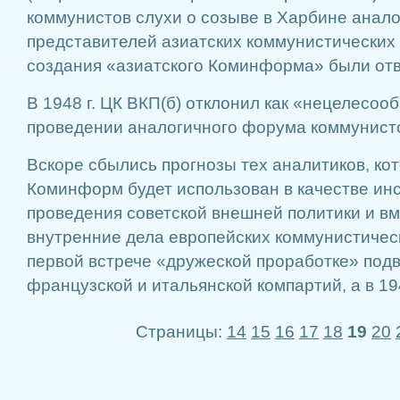
коммунистов слухи о созыве в Харбине анал
представителей азиатских коммунистических 
создания «азиатского Коминформа» были отв
В 1948 г. ЦК ВКП(б) отклонил как «нецелесо
проведении аналогичного форума коммунисто
Вскоре сбылись прогнозы тех аналитиков, кот
Коминформ будет использован в качестве ин
проведения советской внешней политики и в
внутренние дела европейских коммунистичес
первой встрече «дружеской проработке» под
французской и итальянской компартий, а в 19
Страницы:
14
15
16
17
18
19
20