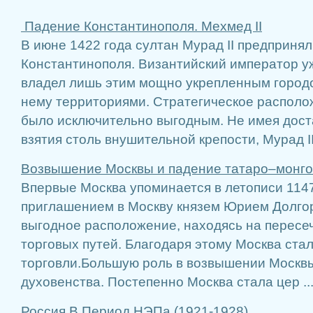
Падение Константинополя. Мехмед II
В июне 1422 года султан Мурад II предпринял
Константинополя. Византийский император у
владел лишь этим мощно укрепленным город
нему территориями. Стра­тегическое распол
было исключительно выгодным. Не имея дост
взятия столь внушительной крепости, Мурад II 
Возвышение Москвы и падение татаро–монго
Впервые Москва упоминается в летописи 1147 
приглашением в Москву князем Юрием Долго
выгодное расположение, находясь на пересе
торговых путей. Благодаря этому Москва ст
торговли.Большую роль в возвышении Москв
духовенства. Постепенно Москва стала цер ..
Россия В Период НЭПа (1921-1928)