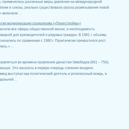
й, применялись различные меры давления на международной
блоки и союзы, реально существовала угроза развязывания новой
включали ...
пытки модернизации социализма («Перестройка»)
хватили все сферы общественной жизни, и необходимость
видной для руководителей и рядовых граждан. В 1981 г. объемы
низились по сравнению с 1980 г. Практически прекратился рост
сь « ...
ормляться во времена правления династии Омейядов (661 – 750),
аньше. Это касалось в первую очередь слияния воедино
ммед выступал как политический деятель и религиозный вождь, и
альней ...