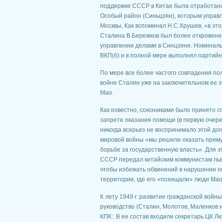
поддержке СССР в Китае была отработана
Особый район (Синьцзян), которым управ
Москвы, Как вспоминал Н.С.Хрушев, «в эт
Сталина В.Бережков был более откровенен
управлении делами в Синцзяне. Номинал
ВКП(б) и в полной мере выполнял партий
По мере все более частого совпадения по
войне Сталин уже на заключительном ее эт
Мао.
Как известно, союзниками было принято с
запрете оказания помощи (в первую очере
никогда всерьез не воспринимало этой до
мировой войны «мы решили оказать прям
борьбе за государственную власть». Для 
СССР передал китайским коммунистам льв
чтобы избежать обвинений в нарушении о
территории, где его «похищали» люди Мао
К лету 1949 г. развитие гражданской войн
руководство (Сталин, Молотов, Маленков
КПК:. В ее состав входили секретарь ЦК Л