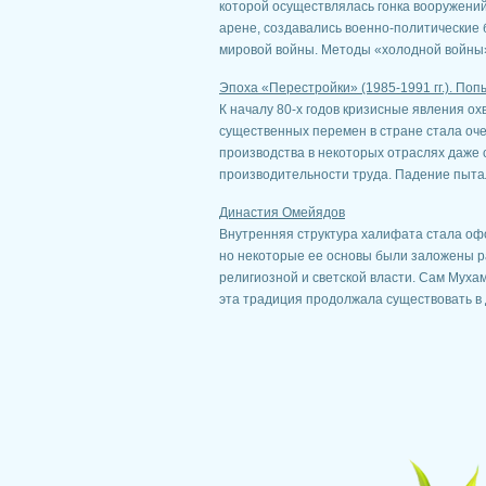
которой осуществлялась гонка вооружени
арене, создавались военно-политические 
мировой войны. Методы «холодной войны» 
Эпоха «Перестройки» (1985-1991 гг.). По
К началу 80-х годов кризисные явления о
существенных перемен в стране стала оче
производства в некоторых отраслях даже с
производительности труда. Падение пытали
Династия Омейядов
Внутренняя структура халифата стала оф
но некоторые ее основы были заложены р
религиозной и светской власти. Сам Муха
эта традиция продолжала существовать в д