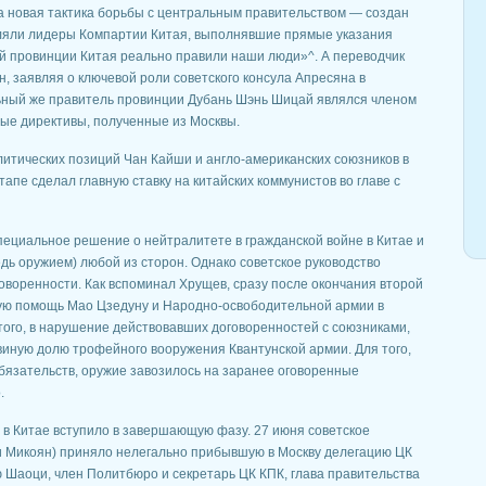
 новая тактика борьбы с центральным правительством — создан
ляли лидеры Компартии Китая, выполнявшие прямые указания
ой провинции Китая реально правили наши люди»^. А переводчик
, заявляя о ключевой роли советского консула Апресяна в
ьный же правитель провинции Дубань Шэнь Шицай являлся членом
ные директивы, полученные из Москвы.
литических позиций Чан Кайши и англо-американских союзников в
апе сделал главную ставку на китайских коммунистов во главе с
пециальное решение о нейтралитете в гражданской войне в Китае и
дь оружием) любой из сторон. Однако советское руководство
говоренности. Как вспоминал Хрущев, сразу после окончания второй
ую помощь Мао Цзедуну и Народно-освободительной армии в
этого, в нарушение действовавших договоренностей с союзниками,
иную долю трофейного вооружения Квантунской армии. Для того,
бязательств, оружие завозилось на заранее оговоренные
.
ы в Китае вступило в завершающую фазу. 27 июня советское
 и Микоян) приняло нелегально прибывшую в Москву делегацию ЦК
ю Шаоци, член Политбюро и секретарь ЦК КПК, глава правительства