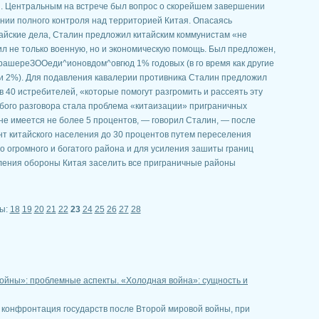
н. Центральным на встрече был вопрос о скорейшем завершении
нии полного контроля над территорией Китая. Опасаясь
тайские дела, Сталин предложил китайским коммунистам «не
л не только военную, но и экономическую помощь. Был предложен,
а рашереЗООеди^ионовдом^овгюд 1% годовых (в го время как другие
 2%). Для подавления кавалерии противника Сталин предложил
 40 истребителей, «которые помогут разгромить и рассеять эту
бого разговора стала проблема «китаизации» приграничных
не имеется не более 5 процентов, — говорил Сталин, — после
т китайского населения до 30 процентов путем переселения
о огромного и богатого района и для усиления зашиты границ
пления обороны Китая заселить все приграничные районы
ы:
18
19
20
21
22
23
24
25
26
27
28
войны»: проблемные аспекты. «Холодная война»: сущность и
 конфронтация государств после Второй мировой войны, при