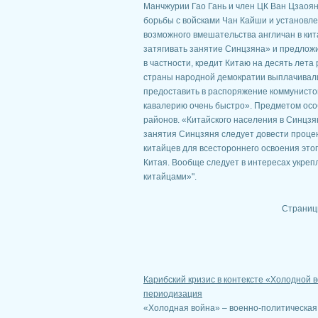
Манчжурии Гао Гань и член ЦК Ван Цзаоя
борьбы с войсками Чан Кайши и установле
возможного вмешательства англичан в ки
затягивать занятие Синцзяна» и предложи
в частности, кредит Китаю на десять лет
страны народной демократии выплачивали
предоставить в распоряжение коммунистов
кавалерию очень быстро». Предметом осо
районов. «Китайского населения в Синцзя
занятия Синцзяня следует довести процен
китайцев для всестороннего освоения этог
Китая. Вообще следует в интересах укре
китайцами»".
Страниц
Карибский кризис в контексте «Холодной 
периодизация
«Холодная война» – военно-политическая