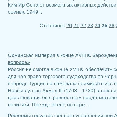
Ким Ир Сена от возможных активных действи
осенью 1949 г.
Страницы:
20
21
22
23
24
25
26
Османская империя в конце XVIII в. Зарожде
вопроса»
Россия не смогла в конце XVII в. обеспечить
для нее право торгового судоходства по Чер
очередь Турция не пожелала примириться с по
Новый султан Ахмед III (1703—1730) в течени
царствования был ревностным продолжателе
политики. Прежде всего, он стре ...
Реформы государственного управления при А