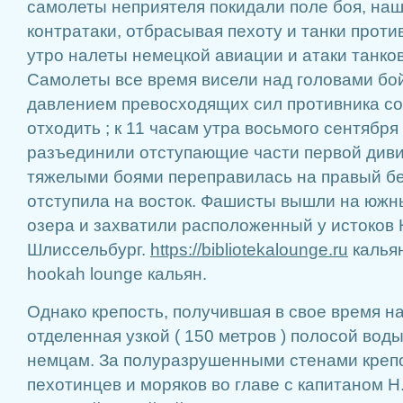
самолеты неприятеля покидали поле боя, наш
контратаки, отбрасывая пехоту и танки прот
утро налеты немецкой авиации и атаки танко
Самолеты все время висели над головами бо
давлением превосходящих сил противника со
отходить ; к 11 часам утра восьмого сентября
разъединили отступающие части первой диви
тяжелыми боями переправилась на правый бер
отступила на восток. Фашисты вышли на южн
озера и захватили расположенный у истоков
Шлиссельбург.
https://bibliotekalounge.ru
калья
hookah lounge кальян.
Однако крепость, получившая в свое время н
отделенная узкой ( 150 метров ) полосой воды
немцам. За полуразрушенными стенами крепо
пехотинцев и моряков во главе с капитаном Н