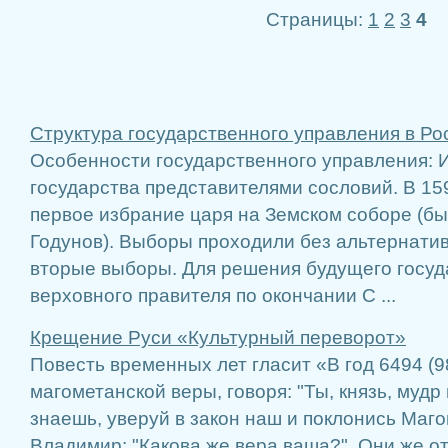
Страницы:
1
2
3
4
Структура государственного управления в Рос
Особенности государственного управления: 
государства представителями сословий. В 15
первое избрание царя на Земском соборе (б
Годунов). Выборы проходили без альтернативы
вторые выборы. Для решения будущего госуд
верховного правителя по окончании С ...
Крещение Руси «Культурный переворот»
Повесть временных лет гласит «В год 6494 (
магометанской веры, говоря: "Ты, князь, мудр
знаешь, уверуй в закон наш и поклонись Маго
Владимир: "Какова же вера ваша?". Они же от