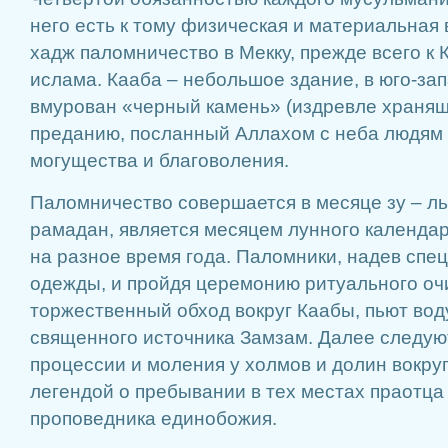
него есть к тому физическая и материальная 
хадж паломничество в Мекку, прежде всего к 
ислама. Кааба – небольшое здание, в юго-зап
вмурован «черный камень» (издревле хранящи
преданию, посланный Аллахом с неба людям к
могущества и благоволения.
Паломничество совершается в месяце зу – ль 
рамадан, является месяцем лунного календар
на разное время года. Паломники, надев сп
одежды, и пройдя церемонию ритуального о
торжественный обход вокруг Каабы, пьют вод
священного источника Замзам. Далее следу
процессии и моления у холмов и долин вокруг
легендой о пребывании в тех местах праотца
проповедника единобожия.