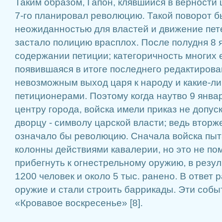
Таким образом, Гапон, клявшийся в верности 
7-го планировал революцию. Такой поворот 
неожиданностью для властей и движение пет
застало полицию врасплох. После полудня 8
содержании петиции; категоричность многих 
появившаяся в итоге последнего редактирова
невозможным выход царя к народу и какие-ли
петиционерами. Поэтому когда наутво 9 янва
центру города, войска имели приказ не допус
дворцу - символу царской власти; ведь вторж
означало бы революцию. Сначала войска пыт
колонны действиями кавалерии, но это не по
прибегнуть к огнестрельному оружию, в резу
1200 человек и около 5 тыс. ранено. В ответ 
оружие и стали строить баррикады. Эти собы
«Кровавое воскресенье» [8].