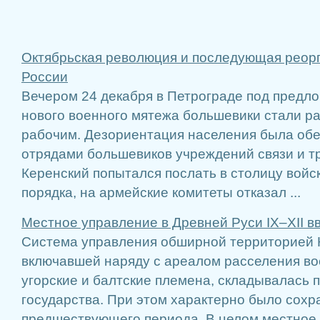
Октябрьская революция и последующая реорг
России
Вечером 24 декабря в Петрограде под предл
нового военного мятежа большевики стали р
рабочим. Дезориентация населения была обе
отрядами большевиков учреждений связи и т
Керенский попытался послать в столицу войс
порядка, на армейские комитеты отказал ...
Местное управление в Древней Руси IX–XII вв
Система управления обширной территорией 
включавшей наряду с ареалом расселения во
угорские и балтские племена, складывалась 
государства. При этом характерно было сох
предшествующего периода. В целом местное