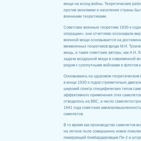
мощи на исход войны. Теоретические раб
против экономики и населения страны был
военными теоретиками.
Советские военные теоретики 1930-х годо
операции»; они отчетливо осознавали вер
военной мощи основывается на достижени
межвоенных теоретиков вроде М.Н. Тухаче
мощь, а такие советские авторы, как А.Н. 
задаче воздушной мощи в современной во
рядом с сухопутными войсками и флотом ка
Основываясь на здоровом теоретическом
в конце 1930-х годов стремительно двига
широкий спектр специфических типов само
эффективного применения этих самолетов 
отводилось на ВВС, а число самолетостро
1941 года советская авиапромышленность 
самолетов.
В то время как производство самолетов вс
на летное поле совершенно новое поколени
пикирующий бомбардировщик Пе-2 и штурм