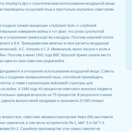
оты Альберта Дуэ о стратегическом использовании воздушной мощи
и переведены на русский язык и пристально изучались советскими
в создали схожие концепции «глубокого боя» и «глубокой
тикальное измерение войны и тот факт, что успех сухопутной
и и сохранении превосходства в воздухе. Поэтому широкий спектр
вского и В.К. Триандафилова включал в свои расчеты воздушную
Лапчинский, А.С. Алгазин и С.А. Меженинов, много писали о роли и
йне. Поэтому к июню 1941 года ВВС Красной Армии заняли место
к один из трех советских родов войск.
 фундаменте в отношении использования воздушной мощи, Советы
лись к созданию промышленной базы, способной производить
летов, а также к организации войсковой структуры для
на войне. К 1940 году 40 процентов советского военного бюджета
ительных заводов возросло на 75 процентов. В результате к июню
удвоила выпуск своей продукции и произвела 22 685 боевых
е возрастало, советские авиаконструкторские бюро (КБ) выставили
е самолетов, в том числе истребители Як-1, МиГ-3 и ЛаГТ-3,
овик Ил-2. Серийное производство этих новых самолетов