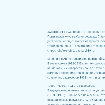
Жуков в 1914-1938 годах : становление Ж
Призывался Жуков в Малоярославце 7 авгус
унтер-офицером, сражался на фронте, пол
тяжелое ра­нение. В августе 1918 года он
с Красной Армией. 1 марта 1919 ...
Конфликт с Англо-персидской нефтяной к
В возникшем в 1932-1933 г. англо-иранско
национальных интересов Ирана а затем п
компания сохранила право на добычу иран
сравнению с договором 1901 г. Англичанам 
Теоретическая подготовка реформ.
В хрущевском десятилетии часто выделяют
(1953—1958) — наибо­лее позитивный; втор
отрицательные результаты. Это деление п
двумя различными периодами прав ...