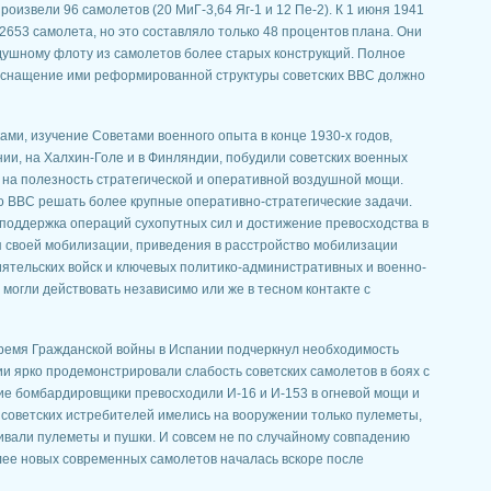
произвели 96 самолетов (20 МиГ-3,64 Яг-1 и 12 Пе-2). К 1 июня 1941
2653 самолета, но это составляло только 48 процентов плана. Они
душному флоту из самолетов более старых конструкций. Полное
оснащение ими реформированной структуры советских ВВС должно
ами, изучение Советами военного опыта в конце 1930-х годов,
ии, на Халхин-Голе и в Финляндии, побудили советских военных
 на полезность стратегической и оперативной воздушной мощи.
 ВВС решать более крупные оперативно-стратегические задачи.
 поддержка операций сухопутных сил и достижение превосходства в
я своей мобилизации, приведения в расстройство мобилизации
ятельских войск и ключевых политико-административных и военно-
могли действовать независимо или же в тесном контакте с
время Гражданской войны в Испании подчеркнул необходимость
и ярко продемонстрировали слабость советских самолетов в боях с
ие бомбардировщики превосходили И-16 и И-153 в огневой мощи и
 советских истребителей имелись на вооружении только пулеметы,
ливали пулеметы и пушки. И совсем не по случайному совпадению
лее новых современных самолетов началась вскоре после