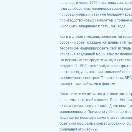
началось в конце 1940 года, когда заводы 
года со сборочных конвейеров сошли еще 
присоединились к и так уже большому воз
производство новых самолетов и полное 
было быть завершено к лету 1942 года.
Как и в случае с механизированными войск
особенно боев Гражданской войны в Испан
теоретиков модифицировать свои взгляды
Усиление воздушной мощи явно позволяло
На первом месте среди этих задач стояла
воздухе. От ВВС также ожидали прикрыти
противника, уничтожения скоплений непри
экономических центров. Теоретически ВВС 
сухопутными войсками и флотом.
Опыт советских летчиков и самолетов во 
реформы советской авиации. Бои в Испани
их немецкими противниками. Даже немецк
маневренности. Примерно у 90 процентов
тогда как на немецких самолетах устанав
советская программа конструирования бо
окончания этой войны.