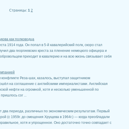
Страницы:
1
2
укова как полководца
та 1914 года. Он попал в 5-й кавалерийский полк, скоро стал
у­чил два георгиевских креста за пленение немецкого офицера и
 добровольцем приходит в кавалерию и на всю жизнь связывает себя
омпанией
м конфликте Реза-шах, казалось, выступал защитником
ошёл на соглашение с английскими империалистами. Английская
ской нефти на огромной, хотя и несколько уменьшенной по
пришлось сог ...
 два периода, различ­ных по экономическим результатам. Первый
ой (с 1959г. до смещения Хрущева в 1964г.) — когда преобладали
ра­вильное, хотя и упрощенное. Оно достаточно точно совпадает с