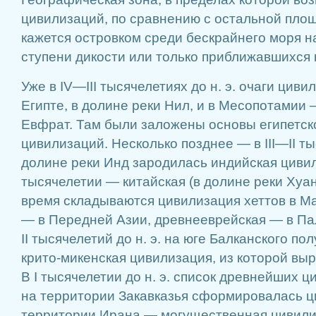
цивилизаций, по сравнению с остальной пл
кажется островком среди бескрайнего моря н
ступени дикости или только приближавшихся 
Уже в IV—III тысячелетиях до н. э. очаги циви
Египте, в долине реки Нил, и в Месопотамии 
Евфрат. Там были заложены основы египетск
цивилизаций. Несколько позднее — в III—II ты
долине реки Инд зародилась индийская цивили
тысячелетии — китайская (в долине реки Хуан
время складываются цивилизация хеттов в М
— в Передней Азии, древнееврейская — в Пал
II тысячелетий до н. э. на юге Балканского п
крито-микенская цивилизация, из которой вы
В I тысячелетии до н. э. список древнейших 
на территории Закавказья сформировалась ц
территории Ирана — могущественная цивилиз