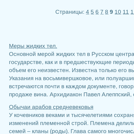
Страницы:
4
5
6
7
8
9
10
11
1
Меры жидких тел.
Основной мерой жидких тел в Русском центр
государстве, как и в предшествующие период
объем его неизвестен. Известна только его 
Указания на восьмивершковое, или полуарши
встречаются почти в каждом документе, гово
продаже вина. Архидиакон Павел Алеппский, с
Обычаи арабов средневековья
У кочевников веками и тысячелетиями сохран
изменений племенной строй. Племена делили
семей – кланы (роды). Глава самого многочис