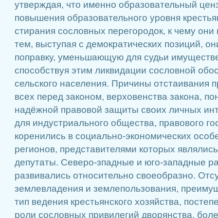
утверждая, что именно образовательный ценз
повышения образовательного уровня крестья
стирания сословных перегородок, к чему они 
тем, выступая с демократических позиций, он
поправку, уменьшающую для судьи имуществ
способствуя этим ликвидации сословной обо
сельского населения. Причины отстаивания 
всех перед законом, верховенства закона, п
надёжной правовой защиты своих личных инт
для индустриального общества, правового го
коренились в социально-экономических особе
регионов, представителями которых являлись
депутаты. Северо-зпадные и юго-западные р
развивались относительно своеобразно. Отс
землевладения и землепользования, преиму
тип ведения крестьянского хозяйства, посте
роли сословных привилегий дворянства, бол