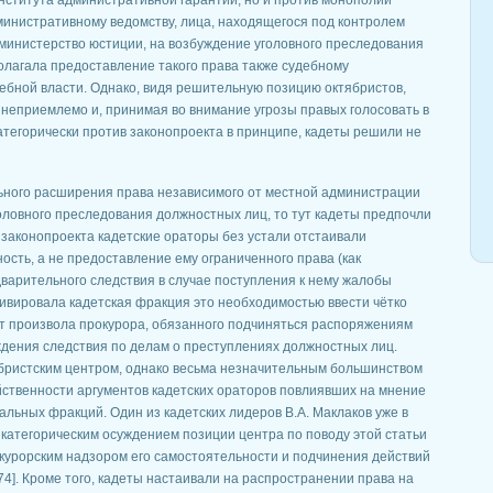
нститута административной гарантии, но и против монополии
министративному ведомству, лица, находящегося под контролем
к министерство юстиции, на возбуждение уголовного преследования
олагала предоставление такого права также судебному
дебной власти. Однако, видя решительную позицию октябристов,
неприемлемо и, принимая во внимание угрозы правых голосовать в
тегорически против законопроекта в принципе, кадеты решили не
ьного расширения права независимого от местной администрации
оловного преследования должностных лиц, то тут кадеты предпочли
й законопроекта кадетские ораторы без устали отстаивали
ость, а не предоставление ему ограниченного права (как
варительного следствия в случае поступления к нему жалобы
тивировала кадетская фракция это необходимостью ввести чётко
от произвола прокурора, обязанного подчиняться распоряжениям
ждения следствия по делам о преступлениях должностных лиц.
бристским центром, однако весьма незначительным большинством
действенности аргументов кадетских ораторов повлиявших на мнение
альных фракций. Один из кадетских лидеров В.А. Маклаков уже в
 категорическим осуждением позиции центра по поводу этой статьи
курорским надзором его самостоятельности и подчинения действий
274]. Кроме того, кадеты настаивали на распространении права на