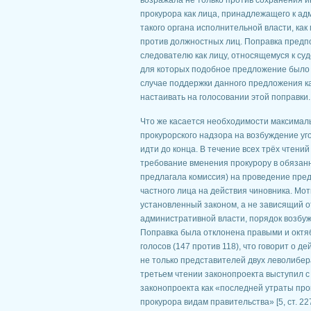
возражала не только против сохранения и
прокурора как лица, принадлежащего к ад
такого органа исполнительной власти, ка
против должностных лиц. Поправка предп
следователю как лицу, относящемуся к су
для которых подобное предложение было 
случае поддержки данного предложения ка
настаивать на голосовании этой поправки.
Что же касается необходимости максимал
прокурорского надзора на возбуждение уг
идти до конца. В течение всех трёх чтени
требование вменения прокурору в обязанн
предлагала комиссия) на проведение пред
частного лица на действия чиновника. Мо
установленный законом, а не зависящий 
административной власти, порядок возбу
Поправка была отклонена правыми и октя
голосов (147 против 118), что говорит о 
не только представителей двух леволибер
третьем чтении законопроекта выступил с
законопроекта как «последней утраты про
прокурора видам правительства» [5, ст. 2