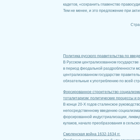
кадетов, «сохранить главенство правосуди
Тем не менее, и это предложение при акт
Стра
Политика русского правительства по введ
В Русском централизованном государстве 
в период феодальной раздробленности мо
централизованном государстве правитель
обязательные к употреблению по всей стран
Форсированное строительство социализма 
тоталитаризм: политические процессы и 
В конце 20-Х годов сталинское руководств
непосредственному введению социализма.
форсированной индустриализации, ликвид
кулаков, начало преобразования в сельском
Смоленская война 1632-1634 гг.