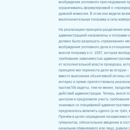
возбуждение уголовного преследования пр
ограничиваясь формулировкой о «прокурор
думской комиссии. В этом они видели воз
малозначительная поправка в силу компр
На реализацию принципа разделения влас
администрацией направлены и поправки ка
должно было разрешать «пререкания» ме
возбуждения уголовного дела в отношении
внесли поправку к ст. 1097, которая вооб
требование зависимостью административно
от исполнительной власти прокурора, кот
принципе мог перенести дело во вторую –
вместо выяснения объективной истины оп
интерес и прямо препятствовала реализац
против 59) кадеты, тем не менее, продол
действий администрации. Теперь, внеся по
центром и предложили учесть требования 
знакомых со спецификой административной
предлагалось включить одного (а не трёх,
Причём в целях ограждения независимости
губернатор, обязательное введение в сос
начальник обвиняемого или лицо, равное 