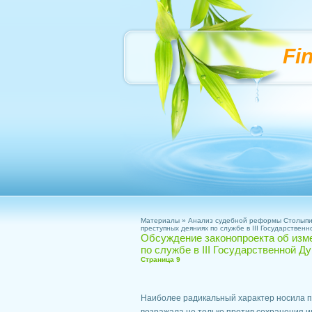
Fi
Материалы
»
Анализ судебной реформы Столып
преступных деяниях по службе в III Государствен
Обсуждение законопроекта об изме
по службе в III Государственной Д
Страница 9
Наиболее радикальный характер носила по