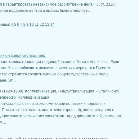
я и гарантировать независимое рассмотрение дела» [5, ст. 2316].
ивной поддержке центра и правых было отвергнуто.
ницы:
4
5
6
7
8
9
10
11
12
13
14
ению единой системы мер.
наметились тенденции к единообразию в области мер и веса. Если
жно было наблюдать различие в местных мерах, то в Русском
ство стремится создать единые общегосударственные меры,
е. Эт ...
(1929-1939). Коллективизация, - Индустриализация. - Сталинский
репрессии. Коллективизация
о отказалось от новой экономической политики и перешло к
 Посчитав свою власть достаточно окрепшей, оно приступило к
ации капиталистических элементов - предпринимателей, нэпманов,
 ...