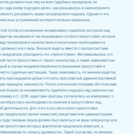
отив должностных лиц на всех судебных прокуроров, не
е суда коему подсудно дело», как указывалось в законопроекте
можность расширить права прокурорского надзора. Однако и эта
омиссных устремлений октябристов была провалена.
тей путём установления независимого судебного контроля над
детов, касавшиеся так называемого особого присутствия, которое
жду прокурором и начальством относительно необходимости
 должностного лица. Вначале кадеты вместе с прогрессистами
ще предлагала упразднить это «присутствие». Мотивировалась это
й части присутствия от своего начальства, а также зависимостью
орый в случае неудовлетворённости решением присутствия в
 чисто судебную инстанцию. Такая зависимость, по мнению кадетов,
ять преследовала целью отстоять пресловутый административный
ии принципа законности. После отклонения поправки (84 голосами
жили борьбу за независимость судебного надзора над законностью
правку к ст. 1106, кадетские ораторы согласились на компромисс с
октябристов о необходимости наличия в присутствиях лиц,
 деятельности. Для этого в состав особого присутствия
 как предполагал проект комиссии) представителя администрации.
 суда таковым лицом должен был являться не вице-губернатор или
тав присутствия которых фактически предлагала комиссия, а
обвиняемому по «классу должности». Такой состав мог, по мнению