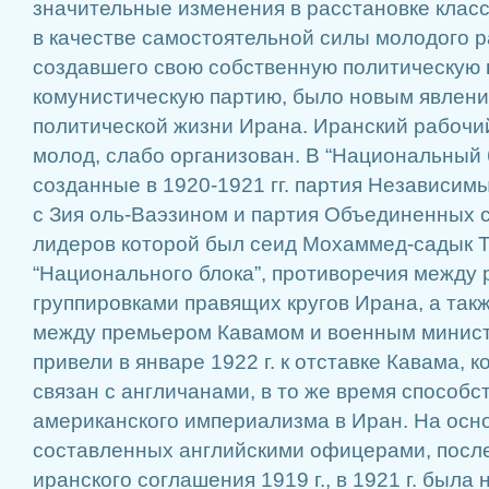
значительные изменения в расстановке клас
в качестве самостоятельной силы молодого р
создавшего свою собственную политическую
комунистическую партию, было новым явлени
политической жизни Ирана. Иранский рабочи
молод, слабо организован. В “Национальный 
созданные в 1920-1921 гг. партия Независим
с Зия оль-Ваэзином и партия Объединенных 
лидеров которой был сеид Мохаммед-садык 
“Национального блока”, противоречия между
группировками правящих кругов Ирана, а такж
между премьером Кавамом и военным минис
привели в январе 1922 г. к отставке Кавама, 
связан с англичанами, в то же время способ
американского империализма в Иран. На осно
составленных английскими офицерами, после
иранского соглашения 1919 г., в 1921 г. была