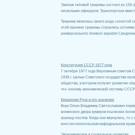
Экипаж типовой триремы состоял из 150 г
нескольких офицеров. Транспортная вмес
Трирема являлась своего рода «золотой 
этой причине триремы строились сотнями
универсального боевого корабля Средизе
Конституция СССР 1977 года
7 октября 1977 года Верховным советом
1936 г. Целью Советского государства пр
общества, в котором получит развитие о
что «основу экономической системы СССР с
Крещение Руси и его значение
Внук Ольги Владимир Святославович перв
княжеского двора кумиров языческих бого
границу послов. Когда они вернулись, то 
константинопольском кафедральном храме 
Экономическое и социальное развитие