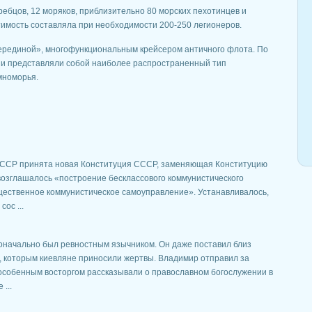
ребцов, 12 моряков, приблизительно 80 морских пехотинцев и
тимость составляла при необходимости 200-250 легионеров.
серединой», многофункциональным крейсером античного флота. По
 и представляли собой наиболее распространенный тип
мноморья.
 СССР принята новая Конституция СССР, заменяющая Конституцию
овозглашалось «построение бесклассового коммунистического
бщественное коммунистическое самоуправление». Устанавливалось,
ос ...
оначально был ревностным язычником. Он даже поставил близ
в, которым киевляне приносили жертвы. Владимир отправил за
с особенным восторгом рассказывали о православном богослужении в
...