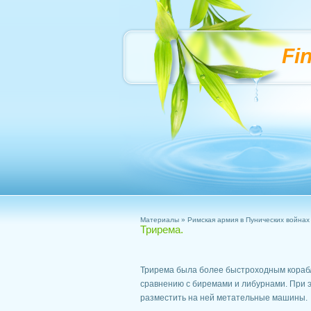
Fi
Материалы
»
Римская армия в Пунических войнах
Трирема.
Трирема была более быстроходным корабл
сравнению с биремами и либурнами. При 
разместить на ней метательные машины.