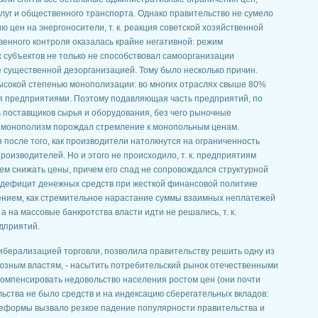
луг и общественного транспорта. Однако правительство не сумело
цен на энергоносители, т. к. реакция советской хозяйственной
венного контроля оказалась крайне негативной: режим
 субъектов не только не способствовал самоорганизации
е существенной дезорганизацией. Тому было несколько причин.
сокой степенью монополизации: во многих отраслях свыше 80%
я предприятиями. Поэтому подавляющая часть предприятий, по
 поставщиков сырья и оборудования, без чего рыночные
ь, монополизм порождал стремление к монопольным ценам.
 после того, как производители натолкнутся на ограниченность
оизводителей. Но и этого не происходило, т. к. предприятиям
ем снижать цены, причем его спад не сопровождался структурной
 дефицит денежных средств при жесткой финансовой политике
нием, как стремительное нарастание суммы взаимных неплатежей
 на массовые банкротства власти идти не решались, т. к.
дприятий.
берализацией торговли, позволила правительству решить одну из
оюзным властям, - насытить потребительский рынок отечественными
компенсировать недовольство населения ростом цен (они почти
ельства не было средств и на индексацию сберегательных вкладов:
еформы вызвало резкое падение популярности правительства и