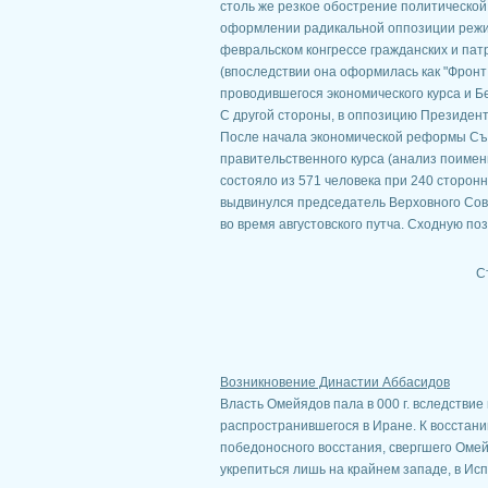
столь же резкое обострение политической
оформлении радикальной оппозиции режим
февральском конгрессе гражданских и па
(впоследствии она оформилась как "Фронт
проводившегося экономического курса и Б
С другой стороны, в оппозицию Президен
После начала экономической реформы Съе
правительственного курса (анализ поимен
состояло из 571 человека при 240 сторон
выдвинулся председатель Верховного Сове
во время августовского путча. Сходную по
С
Возникновение Династии Аббасидов
Власть Омейядов пала в 000 г. вследствие 
распространившегося в Иране. К восстан
победоносного восстания, свергшего Оме
укрепиться лишь на крайнем западе, в Испа