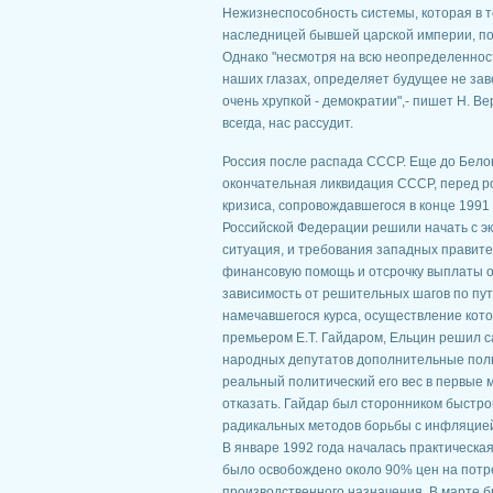
Нежизнеспособность системы, которая в 
наследницей бывшей царской империи, по
Однако "несмотря на всю неопределенност
наших глазах, определяет будущее не за
очень хрупкой - демократии",- пишет Н. Вер
всегда, нас рассудит.
Россия после распада СССР. Еще до Белов
окончательная ликвидация СССР, перед ро
кризиса, сопровождавшегося в конце 1991
Российской Федерации решили начать с э
ситуация, и требования западных правит
финансовую помощь и отсрочку выплаты ог
зависимость от решительных шагов по пут
намечавшегося курса, осуществление кот
премьером Е.Т. Гайдаром, Ельцин решил са
народных депутатов дополнительные полно
реальный политический его вес в первые м
отказать. Гайдар был сторонником быстро
радикальных методов борьбы с инфляцией
В январе 1992 года началась практическа
было освобождено около 90% цен на потр
производственного назначения. В марте 