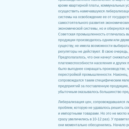
кроме квартирной платы, коммунальных ус
осуществить намечавшуюся либерализацию 
системы на освобождение ее от государст
самостоятельного развития экономических
экономической системы, но и обернулся е
Советская промышленность отличалась вы
продукции производилось одним или двум
существу, не имела возможности выбирать
регуляторы не действуют. В свою очеред
Предполагалось, что они начнут снижаться
платежеспособности населения и других пр
было выгоднее сокращать производство, ч
перестройкой промышленности. Наконец,
сопровождался таким специфическим явле
предприятий за поставленную продукцию, а
убыточным оказывалось большинство пре
Либерализация цен, сопровождавшаяся ли
проблем, которую не удавалось решить с
и импортными товарами. Но это не могло 
сразу увеличились в 10-12 раз). У правит
они моментально обесценились. Начало р