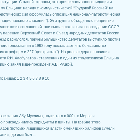
 ситуации. С одной стороны, это проявилось в консолидации и
у Ельцина: наряду с коммунистической "Трудовой Россией" на
триотических сил оформилась оппозиция национал-патриотическая
 национального спасения"). Эти группы объединяло неприятие
еловежских соглашений: они высказывались за воссоздание СССР.
ту перешли Верховный Совет и Съезд народных депутатов России.
зд раскололся, причем большинство депутатов выступило против
ного голосования в 1992 году показывает, что большинство
никах реформ и 227 "центристах"). На роль лидера оппозиции
та Р.И. Хасбулатов - ставленник и один из сподвижников Ельцина
зицию занял вице-президент А.В. Руцкой.
траницы:
1
2
3
4
5
6
7
8
9
10
восстания Абу-Муслима, поднятого в 000 г. в Мерве и
ию присоединились хариджиты и шииты. На гребне этого
йядов (потомки лишившихся власти омейядских халифов сумели
нии, где ими был ...