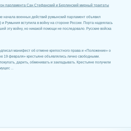
згон парламента Сан Стефанский и Берлинский мирный трактаты
сле начала военных действий румынский парламент объявил
.) и Румыния вступила в войну на стороне России. Порта надеялась
ей эту войну, но никакой помощи не последовало. Русские войска
подписал манифест об отмене крепостного права и «Положение» о
ию 19 февраля» крестьяне объявлялись лично свободными.
покупать, дарить, обменивать и закладывать. Крестьяне получили
ущес ...