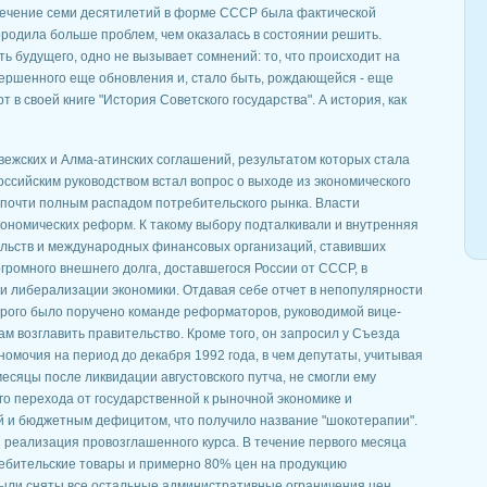
течение семи десятилетий в форме СССР была фактической
родила больше проблем, чем оказалась в состоянии решить.
ь будущего, одно не вызывает сомнений: то, что происходит на
вершенного еще обновления и, стало быть, рождающейся - еще
т в своей книге "История Советского государства". А история, как
ежских и Алма-атинских соглашений, результатом которых стала
ссийским руководством встал вопрос о выходе из экономического
 почти полным распадом потребительского рынка. Власти
кономических реформ. К такому выбору подталкивали и внутренняя
ельств и международных финансовых организаций, ставивших
ромного внешнего долга, доставшегося России от СССР, в
и либерализации экономики. Отдавая себе отчет в непопулярности
орого было поручено команде реформаторов, руководимой вице-
м возглавить правительство. Кроме того, он запросил у Съезда
мочия на период до декабря 1992 года, в чем депутаты, учитывая
есяцы после ликвидации августовского путча, не смогли ему
го перехода от государственной к рыночной экономике и
 и бюджетным дефицитом, что получило название "шокотерапии".
я реализация провозглашенного курса. В течение первого месяца
ебительские товары и примерно 80% цен на продукцию
были сняты все остальные административные ограничения цен,