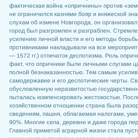
фактическая война «опричнины» против «зе
не ограничился казнями бояр и княжеской знат
слухам об измене Новгорода, он организовал 
город был разгромлен и разграблен. Стремле
усилению личной власти и его методы борьб
противниками накладывали на все мероприят
— 1572 гг.) отпечаток деспотизма. Роль опри
факт, что опричники были личными слугами ц
полной безнаказанностью. Тем самым усилив
самодержавие и его деспотические черты. Св
обусловленную неразвитостью государственн
пыталась компенсировать жестокостью. Посл
хозяйственном отношении страна была разо
сведениям, пашня, облагаемая налогами, ум
90%. Многие села, деревни и даже города пе
Главной приметой аграрной жизни стала пуст