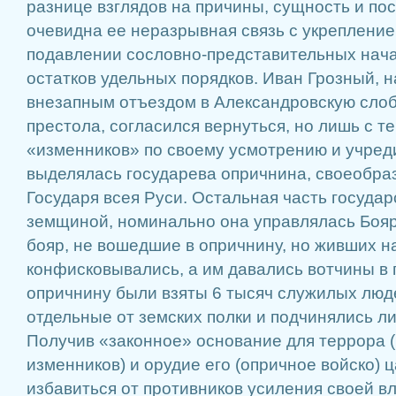
разнице взглядов на причины, сущность и по
очевидна ее неразрывная связь с укреплени
подавлении сословно-представительных нача
остатков удельных порядков. Иван Грозный, 
внезапным отъездом в Александровскую слоб
престола, согласился вернуться, но лишь с те
«изменников» по своему усмотрению и учреди
выделялась государева опричнина, своеобра
Государя всея Руси. Остальная часть госуда
земщиной, номинально она управлялась Бояр
бояр, не вошедшие в опричнину, но живших н
конфисковывались, а им давались вотчины в
опричнину были взяты 6 тысяч служилых люд
отдельные от земских полки и подчинялись л
Получив «законное» основание для террора (
изменников) и орудие его (опричное войско) 
избавиться от противников усиления своей в