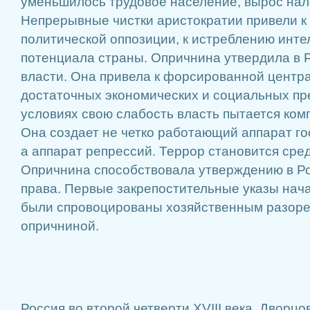
уменьшилось трудовое население, вырос нало
Непрерывные чистки аристократии привели к
политической оппозиции, к истреблению инте
потенциала страны. Опричнина утвердила в 
власти. Она привела к форсированной центр
достаточных экономических и социальных пр
условиях свою слабость власть пытается ком
Она создает не четко работающий аппарат го
а аппарат репрессий. Террор становится сре
Опричнина способствовала утверждению в Ро
права. Первые закрепостительные указы начал
были спровоцированы хозяйственным разор
опричниной.
Россия во второй четверти XVIII века. Дворц