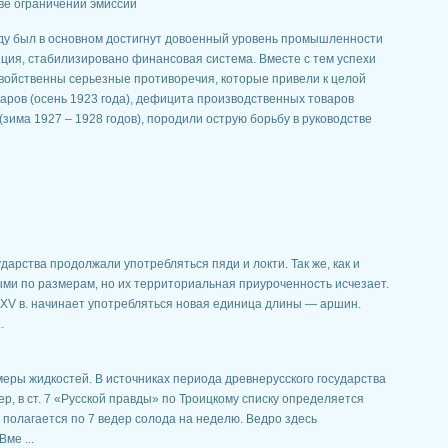
е ограничений эмиссии
ду был в основном достигнут довоенный уровень промышленности
яция, стабилизировано финансовая система. Вместе с тем успехи
свойственны серьезные противоречия, которые привели к целой
аров (осень 1923 года), дефицита производственных товаров
 (зима 1927 – 1928 годов), породили острую борьбу в руководстве
дарства продолжали употребляться пяди и локти. Так же, как и
ыми по размерам, но их территориальная приуроченность исчезает.
 XV в. начинает употребляться новая единица длины — аршин.
.
еры жидкостей. В источниках периода древнерусского государства
р, в ст. 7 «Русской правды» по Троицкому списку определяется
у полагается по 7 ведер солода на неделю. Ведро здесь
ме ...