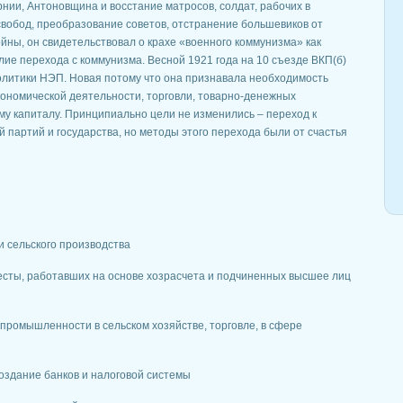
рнии, Антоновщина и восстание матросов, солдат, рабочих в
вобод, преобразование советов, отстранение большевиков от
ойны, он свидетельствовал о крахе «военного коммунизма» как
лие перехода с коммунизма. Весной 1921 года на 10 съезде ВКП(б)
олитики НЭП. Новая потому что она признавала необходимость
ономической деятельности, торговли, товарно-денежных
ому капиталу. Принципиально цели не изменились – переход к
 партий и государства, но методы этого перехода были от счастья
 сельского производства
есты, работавших на основе хозрасчета и подчиненных высшее лиц
промышленности в сельском хозяйстве, торговле, в сфере
оздание банков и налоговой системы