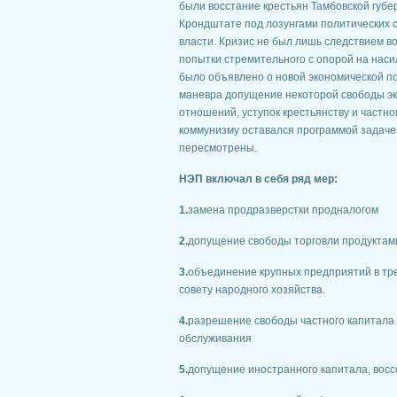
были восстание крестьян Тамбовской губе
Крондштате под лозунгами политических с
власти. Кризис не был лишь следствием в
попытки стремительного с опорой на наси
было объявлено о новой экономической п
маневра допущение некоторой свободы эк
отношений, уступок крестьянству и частн
коммунизму оставался программой задачей
пересмотрены.
НЭП включал в себя ряд мер:
1.
замена продразверстки продналогом
2.
допущение свободы торговли продуктами
3.
объединение крупных предприятий в тр
совету народного хозяйства.
4.
разрешение свободы частного капитала 
обслуживания
5.
допущение иностранного капитала, восс