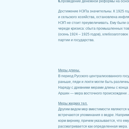
6.
проведение денежной реформы на основ
Достижение НЭПа значительны. К 1925 го
и сельского хозяйства, остановлена инфл
НЭП не стоит преувеличивать. Ему были 
череде кризиса: сбыта промышленных тов
(осень 1924 – 1925 годов), хлебозаготовок
партии и государства.
Меры длины.
В период Русского централизованного госу
раньше, пяди и локти могли быть различн
Наряду с древними мерами длины с конца
Аршин — мера восточного происхождени ..
Меры жидких тел.
Другим видом мер вместимости являются м
встречаются упоминания о ведре. Наприме
корм вирнику, причем указывается, что ем
рассматривается как определенная мера. В