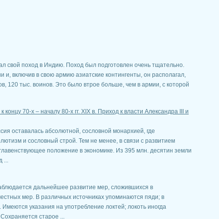
.
ачал свой поход в Индию. Поход был подготовлен очень тщательно.
 и, включив в свою армию азиатские контингенты, он располагал,
, 120 тыс. воинов. Это было втрое больше, чем в армии, с которой
онцу 70-х – началу 80-х гг. XIX в. Приход к власти Александра III и
оссия оставалась абсолютной, сословной монархией, где
лютизм и сословный строй. Тем не менее, в связи с развитием
главенствующее положение в экономике. Из 395 млн. десятин земли
...
аблюдается дальнейшее развитие мер, сложившихся в
местных мер. В различных источниках упоминаются пяди; в
. Имеются указания на употребление локтей; локоть иногда
Сохраняется старое ...