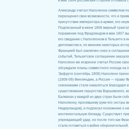
в мае 1804 российская сторона отозвала с
Александр считал Наполеона символом по
переоценил свои возможности, что и прив
присутствие императора в армии, его не
Подписанный в июне 1806 мирный трактат
поражение под Фридландом в мае 1807 вы
его свидании с Наполеоном в Тильзите в 
дипломатом и, по мнению некоторых истор
Францией был заключен союз и соглашени
событий, Тильзитское соглашение оказало
Наполеон же искренне считал Россию сво
обсуждали планы совместного похода на 
Эрфурте (сентябрь 1808) Наполеон призна
(1808-09) Финляндию, а Россия — право 
союзниками стали накаляться благодаря и
существование герцогства Варшавского, к
Балканах у каждой из двух стран были со
Наполеону, просившему руки его сестры в
Нидерландов), и подписал положение о не
континентальную блокаду. Существует пр
упреждающий удар, но после того как Фра
стала готовиться к войне оборонительной.