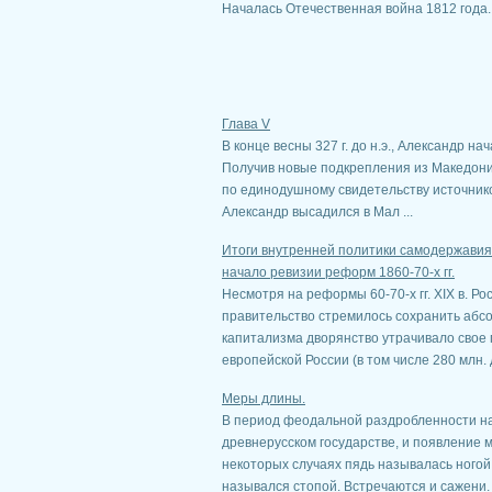
Началась Отечественная война 1812 года
Глава V
В конце весны 327 г. до н.э., Александр н
Получив новые подкрепления из Македонии
по единодушному свидетельству источников
Александр высадился в Мал ...
Итоги внутренней политики самодержавия к к
начало ревизии реформ 1860-70-х гг.
Несмотря на реформы 60-70-х гг. XIX в. Р
правительство стремилось сохранить абсо
капитализма дворянство утрачивало свое 
европейской России (в том числе 280 млн. д 
Меры длины.
В период феодальной раздробленности н
древнерусском государстве, и появление 
некоторых случаях пядь называлась ногой
назывался стопой. Встречаются и сажени. 