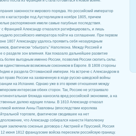
воего посла из Франции и стала готовиться к новой войне.
прания законности мирового порядка. Но российский император
ело к катастрофе под Аустерлицем в ноябре 1805, причем
умелые распоряжения имели самые пагубные последствия.
 с Францией Александр отказался ратифицировать, и лишь
нудило российского императора пойти на соглашение. При первом
июне 1807 Александру удалось проявить себя незаурядным
иков, фактически “обыграть” Наполеона. Между Россией и
е о разделе зон влияния. Как показало дальнейшее развитие
сь более выгодным именно России, позволив России скопить силы.
им единственным возможным союзником в Европе. В 1808 стороны
Индию и раздела Оттоманской империи. На встрече с Александром в
л право России на захваченную в ходе русско-шведской войны
Франции на Испанию. Однако уже в это время отношения между
мперским интересам обеих сторон. Так, Россию не устраивало
онтинентальная блокада наносила вред российской экономике, а на
бственные далеко идущие планы. В 1810 Александр отказал
еликой княгини Анны Павловны (впоследствии королева
йтральной торговле, фактически сводившее на нет
едположение, что Александр собирался нанести Наполеону
нция заключила союзные договора с Австрией и Пруссией, Россия
 12 июня 1812 французские войска пересекли российскую границу.