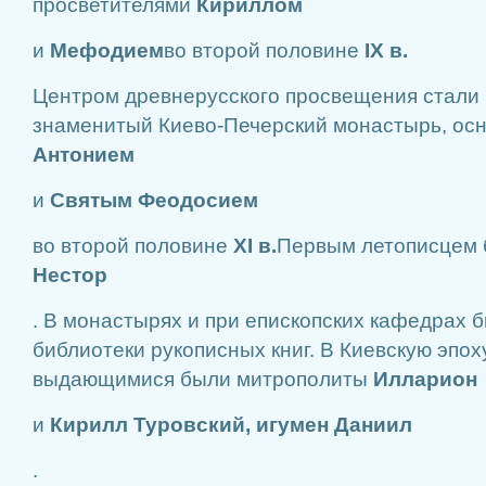
просветителями
Кириллом
и
Мефодием
во второй половине
IX в.
Центром древнерусского просвещения стали 
знаменитый Киево-Печерский монастырь, о
Антонием
и
Святым Феодосием
во второй половине
XI в.
Первым летописцем 
Нестор
. В монастырях и при епископских кафедрах
библиотеки рукописных книг. В Киевскую эпо
выдающимися были митрополиты
Илларион
и
Кирилл Туровский, игумен Даниил
.