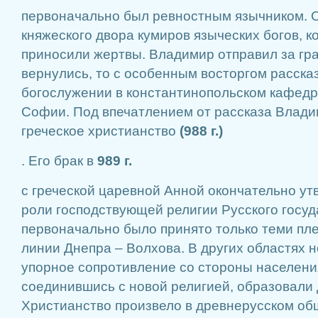
первоначально был ревностным язычником. О
княжеского двора кумиров языческих богов, 
приносили жертвы. Владимир отправил за гра
вернулись, то с особенным восторгом расск
богослужении в константинопольском кафед
Софии. Под впечатлением от рассказа Влади
греческое христианство
(988 г.)
. Его брак в
989 г.
с греческой царевной Анной окончательно ут
роли господствующей религии Русского госуд
первоначально было принято только теми пле
линии Днепра – Волхова. В других областях 
упорное сопротивление со стороны населения
соединившись с новой религией, образовали
Христианство произвело в древнерусском об