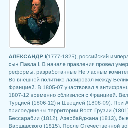
АЛЕКСАНДР I
(1777-1825), российский импер
сын Павла I. В начале правления провел ум
реформы, разработанные Негласным комитет
Во внешней политике лавировал между Вели
Францией. В 1805-07 участвовал в антифранц
1807-12 временно сблизился с Францией. Ве
Турцией (1806-12) и Швецией (1808-09). При 
присоединены территории Вост. Грузии (1801)
Бессарабии (1812), Азербайджана (1813), бы
Варшавского (1815). После Отечественной во