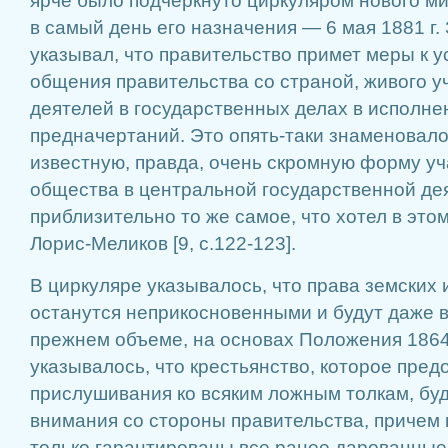
ярче было подчеркнуто циркуляром нового м
в самый день его назначения — 6 мая 1881 г.
указывал, что правительство примет меры к 
общения правительства со страной, живого у
деятелей в государственных делах в исполн
предначертаний. Это опять-таки знаменовал
известную, правда, очень скромную форму у
общества в центральной государственной деят
приблизительно то же самое, что хотел в это
Лорис-Меликов [9, с.122-123].
В циркуляре указывалось, что права земских
останутся неприкосновенными и будут даже 
прежнем объеме, на основах Положения 1864 
указывалось, что крестьянство, которое пред
прислушивания ко всяким ложным толкам, бу
внимания со стороны правительства, причем 
только гарантированы все ранее дарованные 