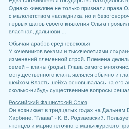
Едва сложившееся государство находилось в
Однако киевляне не только признали права Ол
с малолетством наследника, но и безоговоро
первых шагов своего княжения Ольга проявил
властная, дальнови ...
Обычаи арабов средневековья
У кочевников веками и тысячелетиями сохран
изменений племенной строй. Племена делили
семей – кланы (роды). Глава самого многочис
могущественного клана являлся обычно и гла
шейхом.Власть шейха основывалась на его ав
сколько-нибудь существенные вопросы решал 
Российский Фашистский Союз
Он возникает в тридцатых годах на Дальнем В
Харбине. "Глава" - К. В. Родзаевский. Пользу
японцев и марионеточного маньчжурского пра