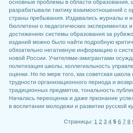
основные проблемы в области образования, 
разрабатывали тактику взаимоотношений с о
страны пребывания. Издавались журналы и
бюллетени о педагогических экспериментах и
достижениях системы образования за рубежо
изданий можно было найти подробную критич
обязательно негативную информацию о сист
новой России. Учителями-эмигрантами осужд
политизация школы, коллегиальность управлен
оценки. Но по мере того, как советская школ
трудности организационного периода и возв
традиционных предметов, тональность публи
Началась переоценка и даже признание успех
в воспитании молодежи и развитии русской к
Страницы:
1
2
3
4
5
6
7
8