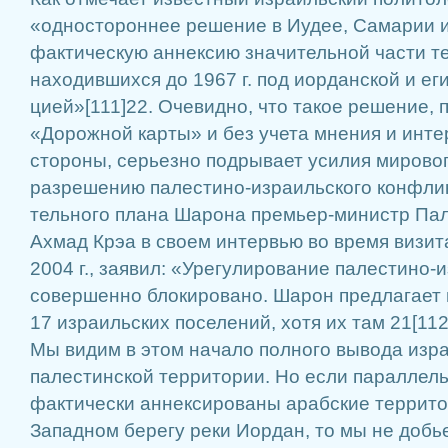
«одностороннее реше­ние в Иудее, Самарии и
фак­тическую аннексию зна­чительной части те
находившихся до 1967 г. под иорданской и еги
цией»[111]22. Очевидно, что такое решение, п
«Дорожной карты» и без учета мне­ния и инте
стороны, серь­езно подрывает усилия мирово
разрешению палестино-израильского конфлик­
тельного плана Шарона премьер-министр Пал
Ахмад Крэа в своем интервью во время визит
2004 г., заявил: «Урегули­рование палестино-
совершенно блокирова­но. Шарон предлагает 
17 израильских поселений, хотя их там 21[112
Мы видим в этом начало полного вывода из­ра
палестинской территории. Но если параллель­
фактически ан­нексированы арабские террито
Запад­ном берегу реки Иордан, то мы не добь