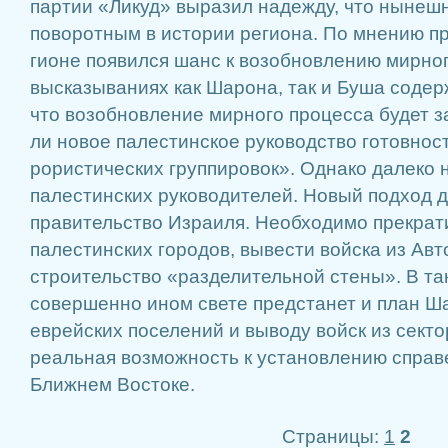
партии «Ликуд» выразил надежду, что нынеш­
пово­ротным в истории региона. По мнению пр
гионе появился шанс к возоб­новлению мирног
высказываниях как Шарона, так и Буша содерж
что возоб­новление мирного процесса бу­дет з
ли новое палестинское руководство готовнос
рористических группировок». Однако далеко н
палестинских руководи­телей. Новый подход 
правительство Израи­ля. Необходимо прекрат
палестинских городов, вывести войска из Авт
строительство «разде­лительной стены». В так
совершенно ином свете предстанет и план Ш
еврейских поселе­ний и выводу войск из секто
реальная воз­можность к установлению спра­
Ближнем Востоке.
Страницы:
1
2