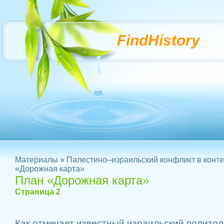
FindHistory
Материалы
»
Палестино–израильский конфликт в конте
«Дорожная карта»
План «Дорожная карта»
Страница 2
Как отмечает извест­ный израильский поли­тол