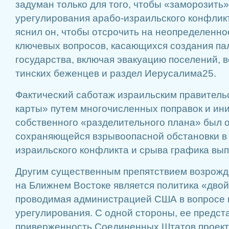
задуман только для того, чтобы «заморозить
урегули­рования арабо-израильского конфликта
яснил он, чтобы отсрочить на неопределенно
ключевых вопросов, каса­ющихся создания па
государства, включая эвакуацию поселений, 
тинских беженцев и раздел Ие­русалима25.
Фактический саботаж изра­ильским правитель
карты» путем многочис­ленных поправок и ин
собственного «разде­лительного плана» был 
сохраняющейся взрыво­опасной обстановки в 
израильского конфликта и срыва графика вы
Другим существенным препятствием возрожде
на Ближнем Вос­токе является политика «двой
проводимая администрацией США в вопро­се 
уре­гулирования. С одной стороны, ее предс
приверженность Соединенных Штатов проекту