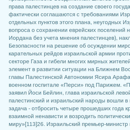
права палестинцев на со­здание своего госуда
фактически соглашаются с требованиями Изр
отдельных пунктов это­го плана, неугодных Из
вопроса о сохранении еврейских поселений н
Иордана без учета мнения палестинцев), накл
Безопасности на решение об осуждении мир
карательных рейдов израильской армии про­т
секторе Газа и гибели многих мирных жител
элемент в развитии ситуации на Ближнем Вос
главы Палестинской Автономии Ясира Арафата
во­енном госпитале «Перси» под Парижем. «П
заявил Йоси Бейлин, глава израильской левой
палестинский и изра­ильский народы вошли в 
задача - отбросить четыре прошедших года кр
взаимной ненависти и возродить политический
миру»[113]26. Изра­ильский премьер-министр 