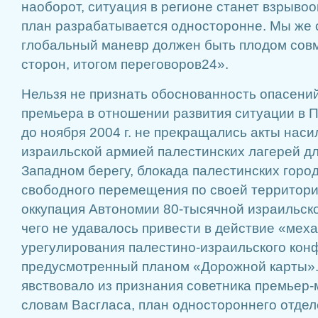
наоборот, ситуация в регионе станет взры­во
план разрабатывается односторонне. Мы же 
гло­бальный маневр должен быть плодом сов
сторон, итогом переговоров24».
Нельзя не признать обосно­ванность опасений
премьера в отношении разви­тия ситуации в 
до ноября 2004 г. не пре­кращались акты наси
израильской армией палес­тинских лагерей дл
Западном берегу, бло­када палестинских город
свободного пе­ремещения по своей территори
оккупация Автоно­мии 80-тысячной израильск
чего не уда­валось привести в действие «мех
урегули­рования палестино-израильско­го кон
предусмотренный планом «Дорожной карты».
явствовало из при­знания советника премьер
словам Васгласа, план одностороннего отдел