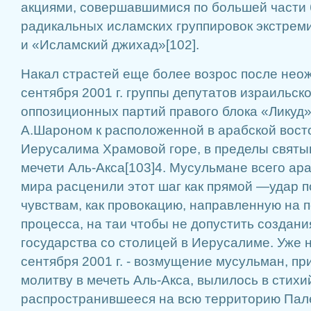
акциями, совершавшимися по большей ча­сти
радикальных исламских группировок экстре­м
и «Исламский джихад»[102].
Накал страстей еще более возрос после нео
сентября 2001 г. группы депутатов израильско
оппозиционных партий правого блока «Ликуд»
А.Шароном к распо­ложенной в арабской вост
Иерусалима Храмовой го­ре, в пределы святы
мечети Аль-Акса[103]4. Мусульмане всего ара
мира расценили этот шаг как прямой —удар 
чувствам, как провокацию, направленную на 
процесса, на таи чтобы не допустить создани
го­сударства со столицей в Иерусалиме. Уже 
сентября 2001 г. - воз­мущение мусульман, п
молитву в мечеть Аль-Акса, вылилось в стихи
распространив­шееся на всю террито­рию Пал