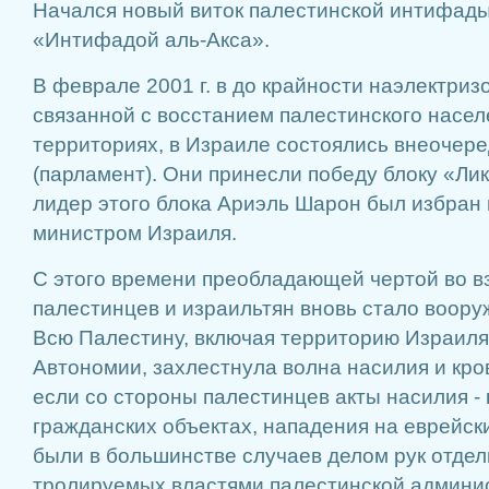
Начался но­вый виток палестин­ской интифады
«Интифадой аль-Акса».
В феврале 2001 г. в до крайности наэлект­риз
связанной с восста­нием палестинского на­се
территориях, в Израиле состоялись внеочер
(парламент). Они принесли по­беду блоку «Лик
лидер этого блока Ариэль Шарон был избран 
министром Израиля.
С этого времени преобладаю­щей чертой во 
палестинцев и израильтян вновь стало воору
Всю Палестину, включая территорию Израиля
Автономии, за­хлестнула волна насилия и кро
если со стороны палестинцев акты наси­лия -
гражданских объектах, нападения на еврейски
были в большинстве случа­ев делом рук отдел
тролируемых властями палес­тинской админис