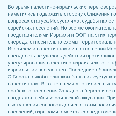
Во время палестино-израильских переговоров
наметились подвижки в сторону сближения поз
вопросах статуса Иеру­салима, судьбы палест
еврейских поселений. Но все же окончательн
представителями Израиля и ООП на этих пере
очередь, относи­тельно схемы территориаль
Израилем и палестинцами и в отношении Иер
преодолеть не удалось действия противни­ко
урегулирования палестино-израильского конф
израильских поселенцев. Последние обвиня­л
Э.Барака в якобы слишком больших «ус­тупка
палестинцам. В то же время множились высту
арабского насе­ления Западного берега и сект
продолжавшейся израильской оккупации. При
выступления сопро­вождались актами насилия
поселений, взрывами в местах сосредоточе­н