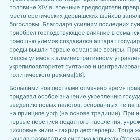
половине XIV в. военные предводители превр
место еретических дервишских шейхов занял
богословы. Благодаря усилиям последних сун
приобрел господствующее влияние в османск
помощью улемов создавался аппарат государс
среды вышли первые османские везиры. При
массы улемов к административному управле
укрепилоавторитет султанов и централизова
политического режима[16].
Большими новшествами отмечено время правл
придавал особое значение укреплению госуд
введению новых налогов, основанных не на ш
на принципе урф (на основе традиции). При 
первые переписи податного населения, учр
писцовые книги - тахрир дефтерлери. Тогда 
начала развиваться система капыкулу ("госуд