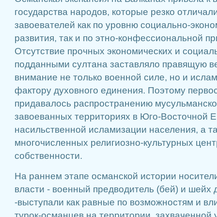
государства народов, которые резко отличал
завоевателей как по уровню социально-эконо
развития, так и по этно-конфессиональной п
Отсутствие прочных экономических и социал
подданными султана заставляло правящую ве
внимание не только военной силе, но и исла
фактору духовного единения. Поэтому перво
придавалось распространению мусульманской
завоеванных территориях в Юго-Восточной Е
насильственной исламизации населения, а т
многочисленных религиозно-культурных цент
собственности.
На раннем этапе османской истории носители
власти - военный предводитель (бей) и шейх
-выступали как равные по возможностям и вл
турок-османцев на территории, захваченной 