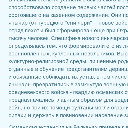
способствовало создание первых частей пост
состоявшего на казенном содержании. Они п
янычар (от турецкого "ени чери" - "новое войс
отряд пехоты был сформирован еще при Охра
тысячу человек. Специфика нового янычарско
определялась тем, что формировали его из ли
военнопленных, купленных невольников. Выр
культурно-религиозной среды, лишенные род
отданные в обучение представителям дервиш
и обязанные соблюдать их устав, в том числе
янычары превратились в замкнутую военную
средневекового войска - гвардию османских 
предназначались глав-ным образом для веде
войн, но при их помощи султаны могли огран
сипахи и держать в повиновении население з
Османская экспансия на Балканах привела к 