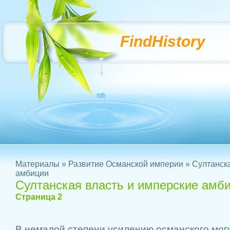
FindHistory
Материалы
»
Развитие Османской империи
» Султанска
амбиции
Султанская власть и имперские амб
Страница 2
В немалой степени усилению османского мо