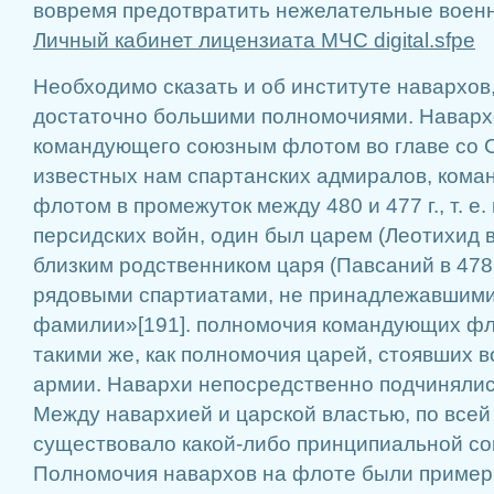
вовремя предотвратить нежелательные военн
Личный кабинет лицензиата МЧС digital.sfpe
Необходимо сказать и об институте навархов
достаточно большими полномочиями. Навар
командующего союзным флотом во главе со С
известных нам спартанских адмиралов, ком
флотом в промежуток между 480 и 477 г., т. е.
персидских войн, один был царем (Леотихид в 
близким родственником царя (Павсаний в 478 
рядовыми спартиатами, не принадлежавшими
фамилии»[191]. полномочия командующих ф
такими же, как полномочия царей, стоявших в
армии. Навархи непосредственно подчинялис
Между навархией и царской властью, по всей
существовало какой-либо принципиальной со
Полномочия навархов на флоте были примерн