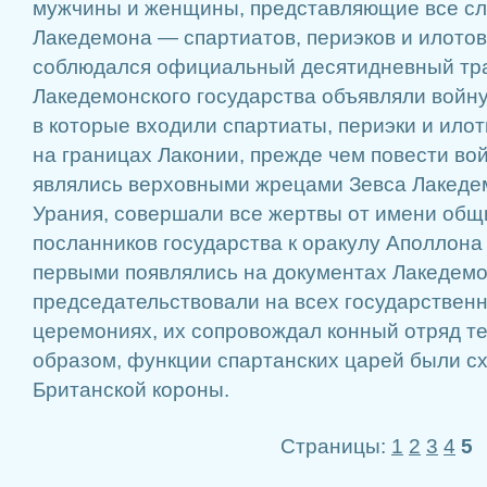
мужчины и женщины, представляющие все сл
Лакедемона — спартиатов, периэков и илотов,
соблюдался официальный десятидневный тра
Лакедемонского государства объявляли войну
в которые входили спартиаты, периэки и ило
на границах Лаконии, прежде чем повести вой
являлись верховными жрецами Зевса Лакедем
Урания, совершали все жертвы от имени общ
посланников государства к оракулу Аполлона
первыми появлялись на документах Лакедемон
председательствовали на всех государствен
церемониях, их сопровождал конный отряд т
образом, функции спартанских царей были с
Британской короны.
Страницы:
1
2
3
4
5