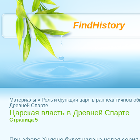
FindHistory
Материалы
»
Роль и функции царя в раннеантичном о
Древней Спарте
Царская власть в Древней Спарте
Страница 5
При эфоре Хилоне будет издана целая серия