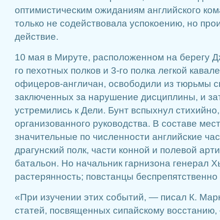
оптимистическим ожиданиям английского ком
только не содействовала успокоению, но прои
действие.
10 мая в Мируте, расположенном на берегу Дж
го пехотных полков и 3-го полка легкой кава
офицеров-англичан, освободили из тюрьмы с
заключенных за нарушение дисциплины, и зат
устремились к Дели. Бунт вспыхнул стихийно,
организованного руководства. В составе мес
значительные по численности английские час
драгунский полк, части конной и полевой арт
батальон. Но начальник гарнизона генерал Х
растерянность; повстанцы беспрепятственно
«При изучении этих событий, — писал К. Марк
статей, посвященных сипайскому восстанию,