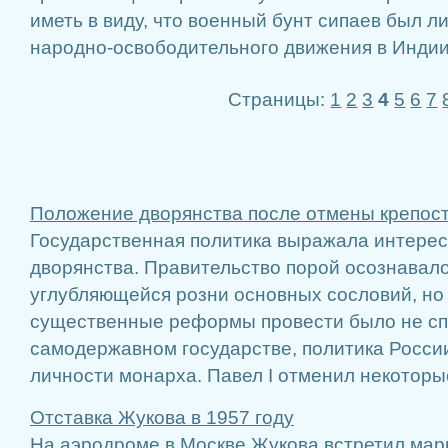
иметь в виду, что военный бунт сипаев был 
народно-освободительного движения в Индии
Страницы:
1
2
3
4
5
6
7
Положение дворянства после отмены крепост
Государственная политика выражала интере
дворянства. Правительство порой осознавал
углубляющейся розни основных сословий, но 
существенные реформы провести было не спо
самодержавном государстве, политика России
личности монарха. Павел I отменил некоторые
Отставка Жукова в 1957 году
На аэродроме в Москве Жукова встретил мар