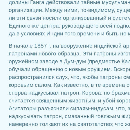
долины Ганга действовали тайные мусульман
организации. Между ними, по-видимому, суще
ли эти связи носили организованный и систе
Единого же центра, руководящего всей подпо
да в условиях Индии того времени и быть не 
В начале 1857 г. на вооружение индийской а
патронами нового образца. Эти патроны изго
оружейном заводе в Дум-дум (предместье Кал
обучали обращению с новым оружием. Вскор
распространился слух, что, якобы патроны с
коровьим салом. Как известно, в те времена с
сперва надкусывал патрон. Корова, по брахм
считается священным животным, и убой коров
Агитаторы разъясняли сипаям-индусам, что, з
надкусывать патрон, смазанный говяжьим жи
намеренно толкают их на святотатство; что ж