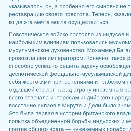
указывалось, он, а особенно его сыновья не
реставрацию своего престола. Теперь, казало
когда эта мечта могла осуществиться.
Повстанческое войско состояло из индусов и
наибольшим влиянием пользовались мусульм
мусульманское духовенство. Мохаммед Бага
провозглашен императором. Конечно, такое р
способно успешно решить задачу освобожде
деспотической феодально-мусульманской ди
себя жестокими притеснениями и грабежом н
отдавшей сто лет назад страну иноземным з
всего отвечала интересам индийского народа
восстание сипаев в Мируте и Дели было зна
Это была первая в истории британского влад
попытка объединенной борьбы индусских и м
против общего врага — чужеземных поработи