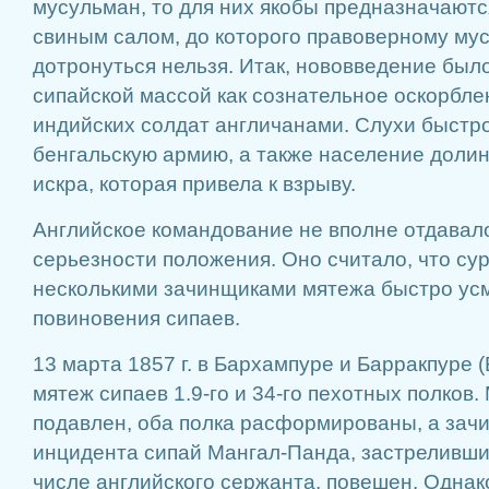
мусульман, то для них якобы предназначают
свиным салом, до которого правоверному му
дотронуться нельзя. Итак, нововведение был
сипайской массой как сознательное оскорбле
индийских солдат англичанами. Слухи быстр
бенгальскую армию, а также население долин
искра, которая привела к взрыву.
Английское командование не вполне отдавало
серьезности положения. Оно считало, что су
несколькими зачинщиками мятежа быстро ус
повиновения сипаев.
13 марта 1857 г. в Бархампуре и Барракпуре 
мятеж сипаев 1.9-го и 34-го пехотных полков
подавлен, оба полка расформированы, а зач
инцидента сипай Мангал-Панда, застреливший
числе английского сержанта, повешен. Однак