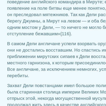
поведение английского командира в Мируте; 
появление на поле битвы еще менее понятно, 
он преследовал мятежников. Так как Дели ра
берегу Джумны, а Мирут на левом — и оба бе
одним мостом у Дели, — то ничего не могло бы
отступление бежавшим»{116}.
В самом Дели англичане успели взорвать ор
они не достались восставшим. Но спастись и
приближении мирутских сипаев к Дели восста
местного гарнизона, к которым присоединило
Все англичане, за исключением немногих, ус
перебиты.
Захват Дели повстанцами имел большое поли
была старинная столица империи Великих Мог
отпрыск этой, некогда могущественной мусул
продолжал жить здесь в качестве английского