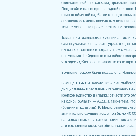
окончания войны с сикхами, произошел мя
Пенджабе и на северо-западной границе.
отмене обычной надбавки к солдатскому ж
ограничилось лишь пассивным неповинове
тем не менее это происшествие встревож
Тогдашний главнокомандующий англо-инди
самая ужасная опасность, угрожающая н
в частях, стоявших в пограничном с Афг
племенами. Найденные в сипайских казарм
что здесь действовала какая-то конспира
Волнения вскоре были подавлены Нэпиром
В конце 1856 г. и начале 1857 г. английс
дисциплины» в различных гарнизонах Бенг
крепкое единство и спайка; отчасти это о
из одной области — Ауда, а также тем, ч
(брамины, кшатрии). К. Маркс отмечал, чт
значительно ухудшилась; в ней было 40 0
национальным единством; армия жила един
это воспринималось как обида всеми остал