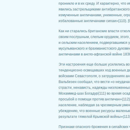
проникло и в их среду. И характерно, что 
явились застрельщиками антибританского 
измученные англичанами, униженные, огра
избалованные англичанами сипаи»{110}. [
Как ни старались британские власти откол
своим послушным, слепым орудием, этого 
и сельским населением, подвергавшимся у
мусульманского и брахманистского духове
англичанами в англо-афганской войне 1838–
Эти настроения еще больше усилились во
тенденциозно освещавших ход военных дей
войсками Севастополя, о затруднениях ан
Вальбезен сообщал, что вести «о неудача
страсти, ненависть, надежды низложенных
Мохаммед-шах Богадур{111} во время оса
просьбой о помощи против англичан»{112}
население, наблюдая за чрезмерным умен
убеждению, что военные ресурсы маленьког
результате тяжелой Крымской войны»{113}
Признаки опасного брожения в сипайских ч