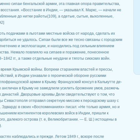
именно сипаи бенгальской армии, эта главная опора правительства,
восстания. «Восстание в Индии, — указывал К. Маркс, — начали не
бленные до нитки райоты{109}, а одетые, сытые, выхоленные,
92]
оть подачками в льготами местные войска от народа, сделать их
добиться не удалось. Сипаи были все же тесно связаны с городским
гнетению и эксплоатации, и находились под сильным влиянием
нства. Немало повлияло на сипаев и поражение, понесенное
1842 гг., а также отдельные неудачи и тяготы сикхских войн.
 время Крымской войны. Вопреки стараниям властей и прессы,
ствий, в Индии узнавали о героической обороне русскими
глофранцузской армии в Крыму. Французский консул в Калькутте де-
х англичан в Крыму не замедлили усилить брожение умов, разжечь
 династий. Дворцовые архивы Дели свидетельствуют о том, что
ды Севастополя отправил секретную миссию к персидскому шаху с
. Эдвардс в своих «Воспоминаниях» писал: «Не только армия, но и
ьшением контингентов королевских войск в Индии, пришли к
о, далекого острова (т. е, Великобритании. — Е. Ш.) истощены в
.
астях наблюдались и прежде. Летом 1849 г., вскоре после