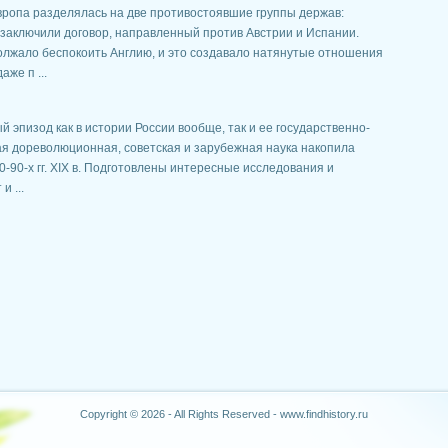
вропа разделялась на две противостоявшие группы держав:
. заключили договор, направленный против Австрии и Испании.
олжало беспокоить Англию, и это создавало натянутые отношения
же п ...
й эпизод как в истории России вообще, так и ее государственно-
кая дореволюционная, советская и зарубежная наука накопила
-90-х гг. XIX в. Подготовлены интересные исследования и
 ...
Copyright © 2026 - All Rights Reserved - www.findhistory.ru