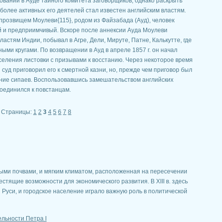
овании в Ауде тайного комитета заговорщиков, однако раскрыть
иболее активных его деятелей стал известен английским властям.
прозвищем Моулеви{115}, родом из Файзабада (Ауд), человек
 и предприимчивый. Вскоре после аннексии Ауда Моулеви
астям Индии, побывал в Агре, Дели, Мируте, Патне, Калькутте, где
ыми кругами. По возвращении в Ауд в апреле 1857 г. он начал
селения листовки с призывами к восстанию. Через некоторое время
суд приговорил его к смертной казни, но, прежде чем приговор был
ание сипаев. Воспользовавшись замешательством английских
оединился к повстанцам.
Страницы:
1
2
3
4
5
6
7
8
ыми почвами, и мягким климатом, расположенная на пересечении
стящие возможности для экономического развития. В ХIII в. здесь
 Руси, и городское население играло важную роль в политической
льности Петра І