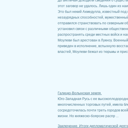
До англичан доходили сведения о существ
этот заговор не удалось. Лишь один из на
Это был некий Ахмедулла, известный под 
незаурядных способностей, мужественный
отправился странствовать по северным обл
установил связи с различными общественн
распространять среди местных войск и на
Моулеви был арестован в Лукноу. Военный 
приведен в исполнение, вспыхнуло восст
властей, Моулеви бежал из тюрьмы и прис
Галицко-Волынская земля.
Юго-Западная Русь с ее высокоплодородн
многочисленных торговых путей, имела бле
сосредоточилась почти треть городов всей
жизни. Но княжеско-боярсие распр ...
Заключение. Итоги дипломатической деяте