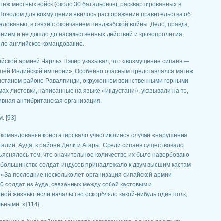
теж местных войск (около 30 батальонов), расквартированных в
 Поводом для возмущения явилось распоряжение правительства об
алованью, в связи с окончанием пенджабской войны. Дело, правда,
нием и не дошло до насильственных действий и кровопролития;
ило английское командование.
йской армией Чарльз Нэпир указывал, что «возмущение сипаев —
ашей Индийской империи». Особенно опасным представлялся мятеж
анистаном районе Равалпинди, окруженном воинственными горными
ах листовки, написанные на языке «индустани», указывали на то,
тивная антибританская организация.
. [93]
кое командование констатировало участившиеся случаи «нарушения
алии, Ауда, в районе Дели и Агары. Среди сипаев существовало
бъяснялось тем, что значительное количество их было навербовано
то большинство солдат-индусов принадлежало к двум высшим кастам
о «За последние несколько лет организация сипайской армии
00 солдат из Ауда, связанных между собой кастовым и
ой жизнью: если начальство оскорбляло какой-нибудь один полк,
ьными .»{114}.