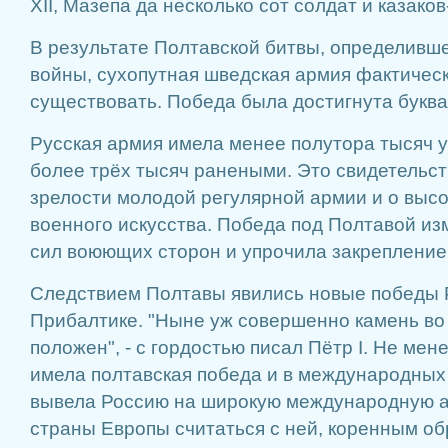
XII, Мазепа да несколько сот солдат и казако
В результате Полтавской битвы, определивш
войны, сухопутная шведская армия фактичес
существовать. Победа была достигнута буква
Русская армия имела менее полутора тысяч 
более трёх тысяч ранеными. Это свидетельс
зрелости молодой регулярной армии и о высо
военного искусства. Победа под Полтавой и
сил воюющих сторон и упрочила закрепление
Следствием Полтавы явились новые победы Р
Прибалтике. "Ныне уж совершенно камень во
положен", - с гордостью писал Пётр I. Не ме
имела полтавская победа и в международных
вывела Россию на широкую международную ар
страны Европы считаться с ней, коренным о