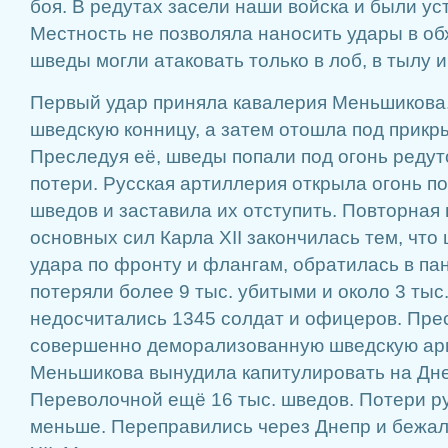
боя. В редутах засели наши войска и были у
Местность не позволяла наносить удары в об
шведы могли атаковать только в лоб, в тылу 
Первый удар приняла кавалерия Меньшикова
шведскую конницу, а затем отошла под прикр
Преследуя её, шведы попали под огонь редут
потери. Русская артиллерия открыла огонь п
шведов и заставила их отступить. Повторная
основных сил Карла XII закончилась тем, что
удара по фронту и флангам, обратилась в па
потеряли более 9 тыс. убитыми и около 3 тыс
недосчитались 1345 солдат и офицеров. Пре
совершенно деморализованную шведскую ар
Меньшикова вынудила капитулировать на Дн
Переволочной ещё 16 тыс. шведов. Потери ру
меньше. Переправились через Днепр и бежал