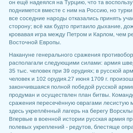
он ещё надеялся на Турцию, что та воспользу
поднимется вместе с ним на Россию, но турки
все соседние народы отказались принять уча
сторону; всё как будто притаило дыхание, до
кровавая игра между Петром и Карлом, чем р
Восточной Европы.
Накануне генерального сражения противобо
располагали следующими силами: армия шве
35 тыс. человек при 39 орудиях; в русской ар
человек и 102 орудия.27 июня 1709 г. произо
закончившаяся полной победой русской арми
продуман и осуществлен план битвы. Команд
сражения пересечённую оврагами лесистую м
здесь укреплённый лагерь на берегу Ворсклы
Впервые в военной истории русская армия п
полевых укреплений - редутов, блестяще опр