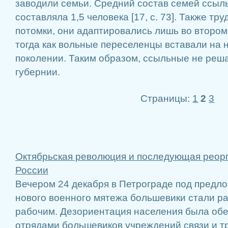
заводили семьи. Средний состав семей ссы
составляла 1,5 человека [17, с. 73]. Также тр
потомки, они адаптировались лишь во втором
тогда как вольные переселенцы вставали на 
поколении. Таким образом, ссыльные не реш
губернии.
Страницы:
1
2
3
Октябрьская революция и последующая реорг
России
Вечером 24 декабря в Петрограде под предл
нового военного мятежа большевики стали р
рабочим. Дезориентация населения была обе
отрядами большевиков учреждений связи и т