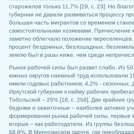
старожилов только 11,7% [29, с. 23]. Но благ
губернии не давали развиваться процессу пр
большая часть мигрантов со временем стано
самостоятельными хозяевами. Причисление к
заметно облегчало положение переселенцев
процент бездомных, безлошадных, безземел
землю был в разы ниже, чем среди непричис
Рынок рабочей силы был развит слабо. Из 50
южных округов наемный труд использовали 15
имели годовых работников, 4,2% - сезонных. 
Иркутской губернии к найму рабочих прибегал
Тобольской – 25% [18, с. 258]. Две крайние г
бедняки и зажиточные – наиболее активно уч
формировании рынка рабочей силы, первые 
вторые – как работодатели. Из группы безло
68,9%. В Минусинском округе, где преоблада