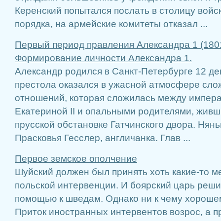
Керенский попытался послать в столицу войс
порядка, на армейские комитеты отказал ...
Первый период правления Александра 1 (18
Формирование личности Александра 1.
Александр родился в Санкт-Петербурге 12 де
престола оказался в ужасной атмосфере сл
отношений, которая сложилась между импер
Екатериной II и опаль­ными родителями, живш
прусской обстановке Гатчинского двора. Нян
Прасковья Гесслер, англичанка. Глав ...
Первое земское ополчение
Шуйский должен был принять хоть какие-то м
польской интервенции. И боярский царь реши
помощью к шведам. Однако ни к чему хорошем
Приток иностранных интервентов возрос, а 