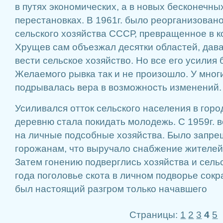
в путях экономических, а в новых бесконечн
перестановках. В 1961г. было реорганизован
сельского хозяйства СССР, превращенное в к
Хрущев сам объезжал десятки областей, дава
вести сельское хозяйство. Но все его усилия
Желаемого рывка так и не произошло. У мног
подрывалась вера в возможность изменений.
Усиливался отток сельского населения в город
деревню стала покидать молодежь. С 1959г. 
на личные подсобные хозяйства. Было запре
горожанам, что выручало снабжение жителей
Затем гонению подверглись хозяйства и сель
года поголовье скота в личном подворье сокр
был настоящий разгром только начавшего
Страницы:
1
2
3
4
5