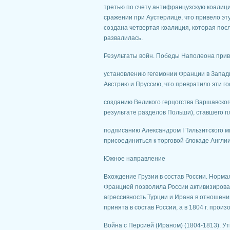
третью по счету антифранцузскую коалицию
сражении при Аустерлице, что привело эту
создана четвертая коалиция, которая пос
развалилась.
Результаты войн. Победы Наполеона прив
установлению гегемонии Франции в Запад
Австрию и Пруссию, что превратило эти г
созданию Великого герцогства Варшавског
результате разделов Польши), ставшего п
подписанию Александром I Тильзитского ми
присоединиться к торговой блокаде Англии
Южное направление
Вхождение Грузии в состав России. Норма
Францией позволила России активизироват
агрессивность Турции и Ирана в отношении
принята в состав России, а в 1804 г. про
Война с Персией (Ираном) (1804-1813). Ут