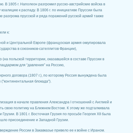
. В 1805 г. Наполеон разгромил русско-австрийские войска в
 коалицию к распаду. В 1806 г. по инициативе Пруссии была
ле разгрома прусской и ряда поражений русской армий также
ели к:
ной и Центральной Европе (французская армия оккупировала
осударства в союзников-сателлитов Франции),
о (на польской территории, оказавшейся в составе Пруссии в
лацдармом для “давления” на Россию,
рного договора (1807 г.), по которому Россия вынуждена была
 ("континентальная блокада").
лизация в начале правления Александра I отношений с Англией и
ь свою политику на Ближнем Востоке. К этому же подталкивала
 Грузии. В 1801 г. Восточная Грузия по просьбе Георгия ХII была
изошло присоединение и Западной Грузии.
верждение России в Закавказье привело ее к войне с Ираном.