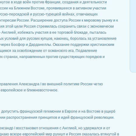
гнутое в ходе войн против Франции, создания и деятельности
ссии на Ближнем Востоке, проявившееся в активном участии
усско-персидской и русско-турецкой войнах, отвечающих
нтересам России. Расширение доступа России к мировому рынку и к
я этой цели Россия стремилась сохранить связи с экономически
 Англией, избежать участия в ее торговой блокаде, пыталась
х условий для русских купцов, наконец, боролась за установление
в через Босфор и Дарданеллы. Оказание поддержки христианским
ющимся за освобождение от османского ига. Подавление
х странах, направленных против существующих порядков и
равления Александра I во внешней политике России четко
 европейское и ближневосточное.
 допустить французской гегемонии в Европе и на Востоке в ущерб
ении распространения принципов и идей французской революции.
ександр I восстановил отношения с Англией, но удержался и от
нако вскоре европейский мир рухнул и Россия оказалась втянутой в