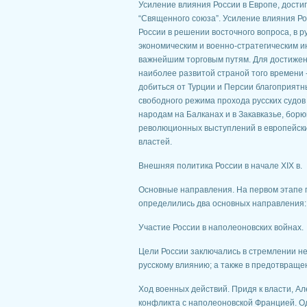
Усиление влияния России в Европе, дости
“Священного союза”. Усиление влияния Ро
России в решении восточного вопроса, в р
экономическим и военно-стратегическим и
важнейшим торговым путям. Для достижени
наиболее развитой страной того времени -
добиться от Турции и Персии благоприятны
свободного режима прохода русских судо
народам на Балканах и в Закавказье, бор
революционных выступлений в европейски
властей.
Внешняя политика России в начале XIX в.
Основные направления. На первом этапе п
определились два основных направления:
Участие России в наполеоновских войнах.
Цели России заключались в стремлении не
русскому влиянию; а также в предотвращ
Ход военных действий. Придя к власти, Ал
конфликта с наполеоновской Францией. Од