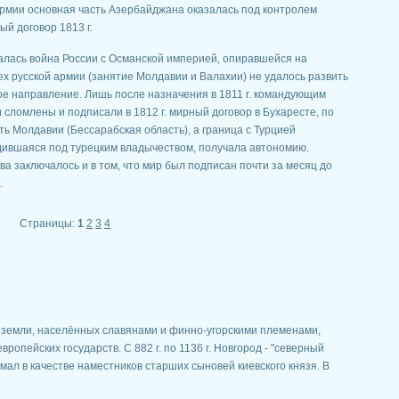
рмии основная часть Азербайджана оказалась под контролем
ый договор 1813 г.
ачалась война России с Османской империей, опиравшейся на
 русской армии (занятие Молдавии и Валахии) не удалось развить
ое направление. Лишь после назначения в 1811 г. командующим
 сломлены и подписали в 1812 г. мирный договор в Бухаресте, по
ть Молдавии (Бессарабская область), а граница с Турцией
одившаяся под турецким владычеством, получала автономию.
а заключалось и в том, что мир был подписан почти за месяц до
.
Страницы:
1
2
3
4
 земли, населённых славянами и финно-угорскими племенами,
вропейских государств. С 882 г. по 1136 г. Новгород - "северный
имал в качестве наместников старших сыновей киевского князя. В