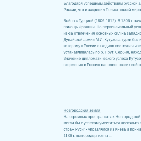
Благодаря успешным действиям русской а
России, что и закрепил Гюлистанский мирн
Война с Турцией (1806-1812). В 1806 г. н
помощь Франции. Но первоначальный успех
из-за отвлечения основных сил на западн
Дунайской армии М.И. Кутузова турки были
которому к России отходила восточная час
устанавливалась по р. Прут. Сербия, нах
Значение дипломатического успеха Кутузов
вторжения в Россию наполеоновских войск
Новгородская земля.
На огромных пространствах Новгородской
могли бы с успехом уместиться несколько е
страж Руси" - управлялся из Киева и прин
1136 г. новгородцы изгна ...