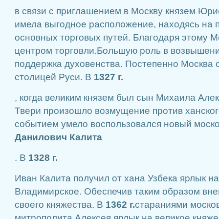
в связи с приглашением в Москву князем Юри
имела выгодное расположение, находясь на 
основных торговых путей. Благодаря этому 
центром торговли.Большую роль в возвышен
поддержка духовенства. Постепенно Москва 
столицей Руси. В
1327 г.
, когда великим князем был сын Михаила Алек
Твери произошло возмущение против ханског
событием умело воспользовался новый моско
Данилович Калита
. В
1328 г.
Иван Калита получил от хана Узбека ярлык н
Владимирское. Обеспечив таким образом вн
своего княжества. В
1362 г.
стараниями москов
митрополита Алексея ярлык на великое княж