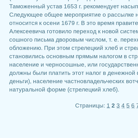
Таможенный устав 1653 г. рекомендует насып
Следующее общее мероприятие о рассылке н
относится к осени 1679 г. В это время прави
Алексеевича готовило переход к новой сист
сошного письма дворовым числом, т. е. перех
обложению. При этом стрелецкий хлеб и стре
становились основным прямым налогом в стр
население и черносошные, или государствен
должны были платить этот налог в денежной
деньги), население частновладельческих вот
натуральной форме (стрелецкий хлеб).
Страницы:
1
2
3
4
5
6