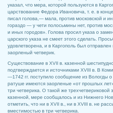
указал, что мера, которой пользуются в Карг
царствование Федора Ивановича, т. е. в конце
писал голова,— мала, против московской и и
гораздо — у чети полосьмины нет, против мо
и иных городов». Голова просил указа о заме
царского указа не смеет этого сделать. Прос
удовле­творена, и в Каргополь был отправле
заорленый четверик.
Существование в XVII в. казенной шестипудн
подтверждается и источниками XVIII в. В Ком
—1742 гг. поступило сообщение из Вологды о 
ратуше имеются заорленые «от прошлых лет», 
три четверика. О такой же трехчетвериковой з
казенной, мере сообщалось и из Нижнего Но
отметить, что ни в XVII в., ни в XVIII в. не р
вместимостью в три четверика.