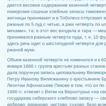
дается весовое содержание казенной четвер
поморские сошные хлебные запасы таможенн
житницы принимают и в Тоболеск отпускают в
ржаные по 5 пуд с четью, а ржи четверть по шт
мехами», т.е. в этот вес входила и тара — ме
принимался равным четверти пуда, т. е. 10 ф
здесь речь идет о шестипудной четверти для 
ржаной муки.
Объем казенной четверти не изменился и к 60-
января 1666 г. группа крестьян разных стано
дала поручную запись целовальнику Великоре
Петру Иванову Вилягжанину о крестьянине Бр
Леонтии Афонасьеве Пикове в том, что он по
1666 гг. отвезет с Вятки на Верхотурье «на 
государева сибирского хлебпово запасу — сво
доброво, ядреново, чистово, сухово, безо вс