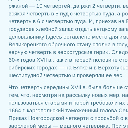
ржаной — 10 четвертей, да ржи 2 четверти, 
всякая четверть в 5 пуд с четвертью пуда, а р
четверть в 6 с четвертью пуда. И, приехав на 
государев хлебной запас отдать вятцкому за
целовальнику (здесь оставлено место для име
Великорецкого оброчного стану сполна в гос
верчую четверть в верхотурские гири». След
60-х годов XVII в., как и в первой половине ст
сибирских городах — на Вятке и в Верхотурь
шестипудной четвертью и проверяли ее вес.
Что четверть середины XVII в. была больше с
тем, что, несмотря на рассылку новых мер, 
пользоваться старыми и порой требовали их з
1664 г. каргопольский таможенный голова Се
Приказ Новгородской четверти с просьбой о 
заорленой меры — медного четверика. При э