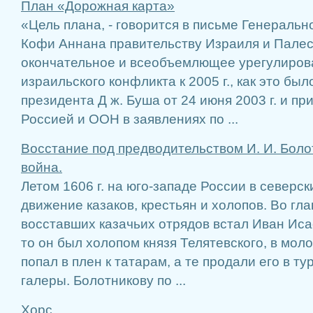
План «Дорожная карта»
«Цель плана, - говорится в письме Генераль
Кофи Аннана правительст­ву Израиля и Палес
окончательное и все­объемлющее урегулиров
израильского конфликта к 2005 г., как это был
президента Д ж. Буша от 24 июня 2003 г. и пр
Россией и ООН в заяв­лениях по ...
Восстание под предводительством И. И. Боло
война.
Летом 1606 г. на юго-западе России в северс
движение казаков, крестьян и холопов. Во гла
восставших казачьих отрядов встал Иван Иса
то он был холопом князя Телятевского, в моло
попал в плен к татарам, а те продали его в т
галеры. Болотникову по ...
Хорс