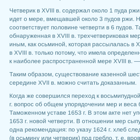
Четверик в XVIII в. содержал около 1 пуда рж
идет о мере, вмещавшей около 3 пудов ржи. Н
соответствует половине четверти в 6 пудов. 
обнаруженная в XVIII в. трехчетвериковая ме
иным, как осьминой, которая рассылалась в X
в XVIII в. только потому, что имела определе
к наиболее распространенной мере XVIII в. —
Таким образом, существование казенной шес
середине XVII в. можно считать доказанным.
Когда же совершился переход к восьмипудно
г. вопрос об общем упорядочении мер и веса 
Таможенном уставе 1653 г. В этом акте нет у
1653 г. новой четверти. В отношении мер сыпу
одна рекомендация: по указу 1624 г. хлеб сл
(в осьмину или четверик) под гребло, т. е. вро