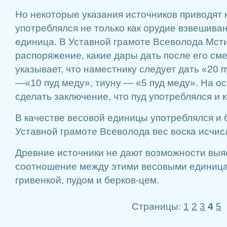
Но некоторые указания источников приводят к
употреблялся не только как орудие взвешиван
единица. В Уставной грамоте Всеволода Мст
распоряжение, какие дары дать после его сме
указывает, что наместнику следует дать «20 
—«10 пуд меду», тиуну — «5 пуд меду». На о
сделать заключе­ние, что пуд употреблялся и 
В качестве весовой единицы употреблялся и 
Уставной грамоте Всеволода вес воска исчис
Древние источники не дают возможности выя
соотношение между этими весовыми единицами
гривенкой, пудом и берков-цем.
Страницы:
1
2
3
4
5