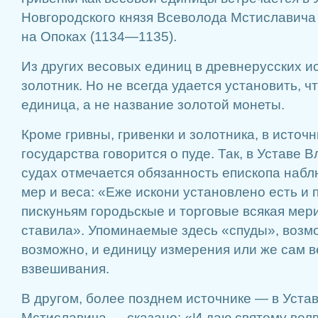
Новгородского князя Всеволода Мстиславича
на Опоках (1134—1135).
Из других весовых единиц в древнерусских и
золотник. Но не всегда удается установить, ч
единица, а не название золотой монеты.
Кроме гривны, гривенки и золотника, в источ
государства говорится о пуде. Так, в Уставе 
судах отмечается обязанность епископа наб
мер и веса: «Еже искони установлено есть и
пискуньям городьскые и торговые всякая мери
ставила». Упоминаемые здесь «спуды», возмо
возможно, и единицу измерения или же сам в
взвешивания.
В другом, более позднем источнике — в Уста
Мстиславича — сказано: «И даю святому велв