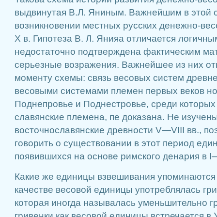
выдвинутая В.Л. Яниным. Важнейшим в этой 
возникновении местных русских денежно-вес
X в. Гипотеза В. Л. Янияа отличается логичн
недостаточно подтверждена фактическим ма
серьезные возражения. Важнейшее из них от
моменту схемы: связь весовых систем древне
весовыми системами племен первых веков но
Поднепровье и Поднестровье, среди которых
славянские племена, пе доказана. Не изучен
восточнославянские древности V—VIII вв., по
говорить о существовании в этот период еди
появившихся на основе римского денария в I—I
Какие же единицы взвешивания упоминаются 
качестве весовой единицы употреблялась гри
которая иногда называлась уменьшительно г
гривенки как весовой единицы встречается в 