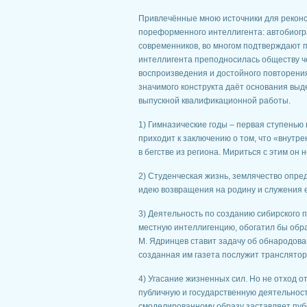
Привлечённые мною источники для реконс
пореформенного интеллигента: автобиогр
современников, во многом подтверждают 
интеллигента преподносилась обществу че
воспроизведения и достойного повторени
значимого конструкта даёт основания вы
выпускной квалификационной работы.
1) Гимназические годы – первая ступенью
приходит к заключению о том, что «внут
в бегстве из региона. Мириться с этим он 
2) Студенческая жизнь, землячество опре
идею возвращения на родину и служения 
3) Деятельность по созданию сибирского 
местную интеллигенцию, обогатил бы обр
М. Ядринцев ставит задачу об обнародова
созданная им газета послужит транслятор
4) Угасание жизненных сил. Но не отход 
публичную и государственную деятельност
смоделированному образу заставляет пуб