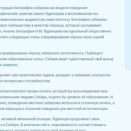
трукции биографии сибиряка как модели поведения
афические заметки самого Ядринцева и воспоминания его
первоначально выдвинутую нами гипотезу. Биография сибиряка-
рез публицистику в качестве образца, который заслуживает
я. Анализ биографии Н.М. Ядринцева как идеальный общественно
делить следующие этапы в формировании образа героя нашей
 в формировании образа сибирского интеллигента. Публицист
ренние образованные силы» Сибири видят единственный свой выход
не намерен.
деляют уже практические задачи, рождают у сибиряка-«патриота»
ее интересам и потребностям.
патриотического органа печати, который бы консолидировал всю
азованными людьми Сибирь, поднял бы уровень её образования. Н.
нии, проведении местных сибирских вопросов в столичную печать, а
ом образцов и эталонов поведения для местной интеллигенции.
от активной жизненной позиции. Ядринцев продолжает свою
ь в Сибири. В конечном счёте, невозможность соответствовать
лициста оборвать публициста свой жизненный путь.