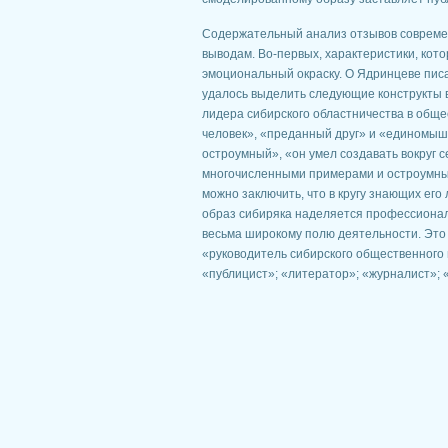
Содержательный анализ отзывов совреме
выводам. Во-первых, характеристики, кот
эмоциональный окраску. О Ядринцеве писал
удалось выделить следующие конструкты 
лидера сибирского областничества в общ
человек», «преданный друг» и «единомышл
остроумный», «он умел создавать вокруг 
многочисленными примерами и остроумны
можно заключить, что в кругу знающих ег
образ сибиряка наделяется профессионал
весьма широкому полю деятельности. Это
«руководитель сибирского общественного
«публицист»; «литератор»; «журналист»; 