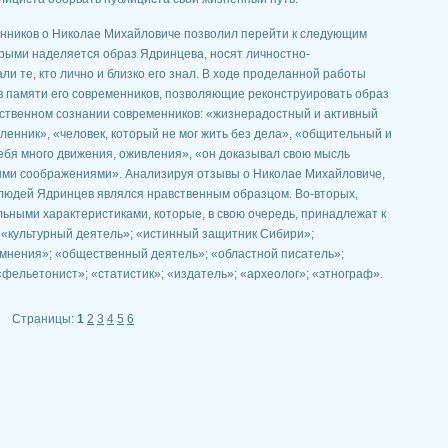
нников о Николае Михайловиче позволил перейти к следующим
орыми наделяется образ Ядринцева, носят личностно-
и те, кто лично и близко его знал. В ходе проделанной работы
в памяти его современников, позволяющие реконструировать образ
ественном сознании современников: «жизнерадостный и активный
енник», «человек, который не мог жить без дела», «общительный и
себя много движения, оживления», «он доказывал свою мысль
ми соображениями». Анализируя отзывы о Николае Михайловиче,
о людей Ядринцев являлся нравственным образцом. Во-вторых,
ьными характеристиками, которые, в свою очередь, принадлежат к
 «культурный деятель»; «истинный защитник Сибири»;
 мнения»; «общественный деятель»; «областной писатель»;
«фельетонист»; «статистик»; «издатель»; «археолог»; «этнограф».
Страницы:
1
2
3
4
5
6