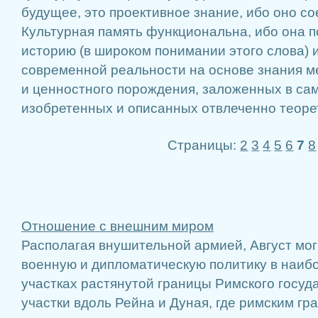
будущее, это проективное знание, ибо оно с
Культурная память функциональна, ибо она п
историю (в широком понимании этого слова) 
современной реальности на основе знания 
и ценностного порождения, заложенных в сам
изобретенных и описанных отвлеченно теорет
Страницы:
2
3
4
5
6
7
8
Отношение с внешним миром
Располагая внушительной армией, Август мо
военную и дипломатическую политику в наиб
участках растянутой границы Римского госуд
участки вдоль Рейна и Дуная, где римским г