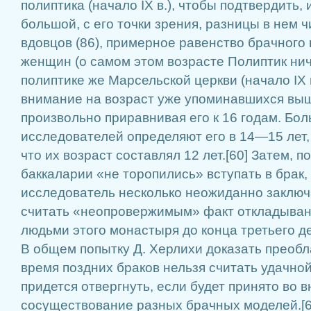
полиптика (начало IX в.), чтобы подтвердить,
большой, с его точки зрения, разницы в нем ч
вдовцов (86), примерное равенство брачного
женщин (о самом этом возрасте Полиптик нич
полиптике же Марсельской церкви (начало IX 
внимание на возраст уже упоминавшихся выш
произвольно приравнивая его к 16 годам. Бо
исследователей определяют его в 14—15 лет, 
что их возраст составлял 12 лет.[60] Затем, п
баккаларии «не торопились» вступать в брак
исследователь несколько неожиданно заключ
считать «неопровержимым» факт откладыван
людьми этого монастыря до конца третьего д
В общем попытку Д. Херлихи доказать преобл
время поздних браков нельзя считать удачной
придется отвергнуть, если будет принято во 
сосуществование разных брачных моделей.[6